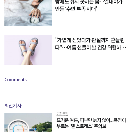
밤에도 쉬지 못하는 몸…열대야가
만든 ‘수면 부족 시대’
"가볍게 신었다가 관절까지 흔들린
다"…여름 샌들이 발 건강 위협하는
이유
Comments
최신기사
기획특집
뜨거운 여름, 피부만 늙지 않아...폭염이
부르는 ‘열 스트레스’ 주의보