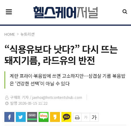
HOME
뉴트리션
“식용유보다 낫다?” 다시 뜨는
돼지기름, 라드유의 반전
계란 프라이·볶음밥에 쓰면 고소하지만…삼겹살 기름 볶음밥
은 ‘건강한 선택’이 아닐 수 있다
구재회 기자 /
jaehoi@hntcontentshub.com
발행 2026-05-15 11:22