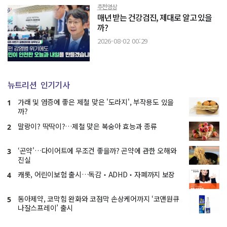
추천영상
매년 받는 건강검진, 제대로 알고 있을
까?
2026-08-02 00:29
뉴트리션
인기기사
가래 및 염증에 좋은 제철 맞은 '도라지', 부작용도 있을
1
까?
말랑이? 딱딱이?…제철 맞은 복숭아 효능과 종류
2
‘곤약'…다이어트에 무조건 좋을까? 곤약에 관한 오해와
3
진실
캐롯, 어린이보험 출시…독감‧ADHD‧자폐까지 보장
4
동아제약, 코막힘 완화와 코점막 손상케어까지 ‘코앤원큐
5
나잘스프레이’ 출시