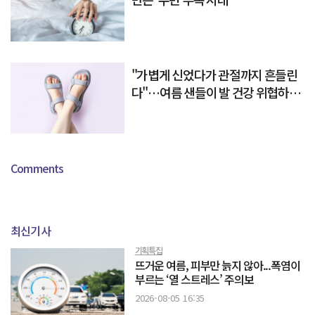
"가볍게 신었다가 관절까지 흔들린
다"…여름 샌들이 발 건강 위협하는
이유
Comments
최신기사
기획특집
뜨거운 여름, 피부만 늙지 않아...폭염이
부르는 ‘열 스트레스’ 주의보
2026-08-05 16:35