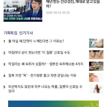
매년 받는 건강검진, 제대로 알고 있을
까?
2026-08-02 00:29
기획특집
인기기사
물 마실 때 단맛이 느껴진다면 그 이유는?
1
아침마다 손이 붓는다면 '이 질환' 신호일 수도
2
막걸리는 왜 숙취가 심할까?…잘못된 숙취해소법 4가지
3
잘못 쓰면 '독'…전기장판 틀고 자면 큰일나는 이유
4
피곤하지도 않은데 자꾸 나오는 하품, 질병의 신호일 수
5
있다