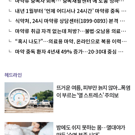
마약류 중독자 회복…‘중독재활센터’에 도움 청하세
요
내년 1월부터 ‘언제 어디서나 24시간’ 마약류 중독 상
담 가능
식약처, 24시 마약류 상담센터(1899-0893) 본격 운
영
마약류 취급 자격 없는데 처방?…불법·오남용 의료기
관 적발
“혹시 나도?”…의료용 마약, 온라인으로 복용 이력·
명의도용 확인
마약 중독 환자 4년새 49% 증가…20·30대 중심 확
산
헤드라인
뜨거운 여름, 피부만 늙지 않아...폭염
이 부르는 ‘열 스트레스’ 주의보
밤에도 쉬지 못하는 몸…열대야가
만든 ‘수면 부족 시대’