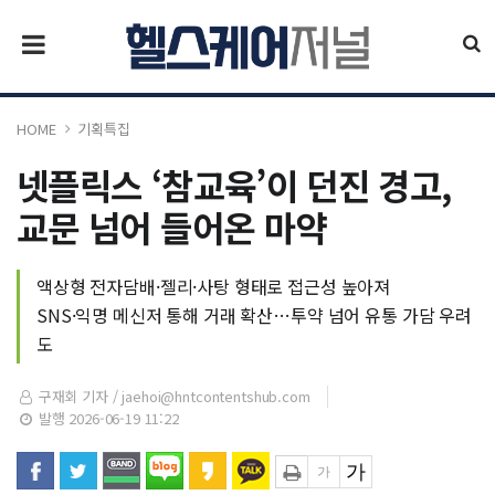
HOME
기획특집
넷플릭스 ‘참교육’이 던진 경고,
교문 넘어 들어온 마약
액상형 전자담배·젤리·사탕 형태로 접근성 높아져
SNS·익명 메신저 통해 거래 확산…투약 넘어 유통 가담 우려
도
구재회 기자 /
jaehoi@hntcontentshub.com
발행 2026-06-19 11:22