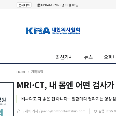
전체메뉴
UPDATA : 2026년 08월 06일
최신기사
뉴스
오피
HOME
기획특집
MRI·CT, 내 몸엔 어떤 검사
비싸다고 다 좋은 건 아니다…질환마다 달라지는 영상검
구재회 기자 /
jaehoi@hntcontentshub.com
발행 2026-06