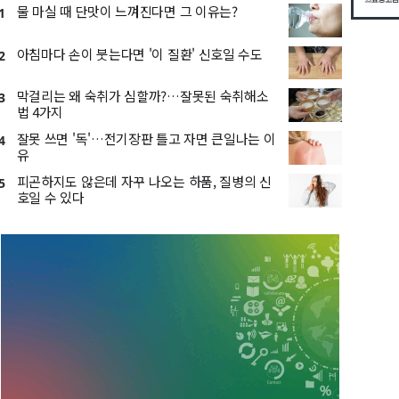
물 마실 때 단맛이 느껴진다면 그 이유는?
1
아침마다 손이 붓는다면 '이 질환' 신호일 수도
2
막걸리는 왜 숙취가 심할까?…잘못된 숙취해소
3
법 4가지
잘못 쓰면 '독'…전기장판 틀고 자면 큰일나는 이
4
유
피곤하지도 않은데 자꾸 나오는 하품, 질병의 신
5
호일 수 있다