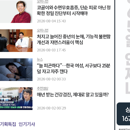
오피니언
코골이와 수면무호흡증, 단순 피로 아닌 정
확한 정밀 진단부터 시작해야
2026-08-04 15:43
오피니언
처지고 늘어진 중년의 눈매, 기능적 불편함
개선과 자연스러움이 핵심
2026-08-03 17:45
뉴스
“늘 피곤하다”…한국 여성, 서구보다 25분
덜 자고 자주 깬다
2026-08-02 00:33
추천영상
매년 받는 건강검진, 제대로 알고 있을까?
2026-08-02 00:29
기획특집
인기기사