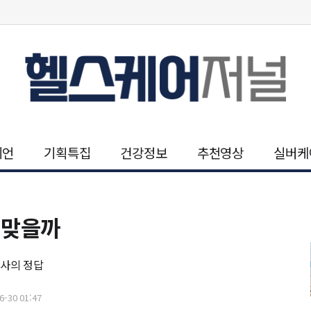
니언
기획특집
건강정보
추천영상
실버케
가 맞을까
사의 정답
-30 01:47