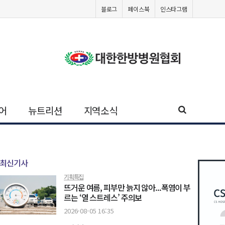
블로그
페이스북
인스타그램
어
뉴트리션
지역소식
최신기사
기획특집
뜨거운 여름, 피부만 늙지 않아...폭염이 부
르는 ‘열 스트레스’ 주의보
2026-08-05 16:35