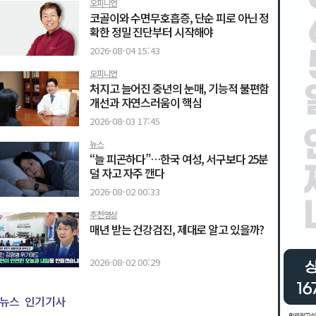
오피니언
코골이와 수면무호흡증, 단순 피로 아닌 정
확한 정밀 진단부터 시작해야
2026-08-04 15:43
오피니언
처지고 늘어진 중년의 눈매, 기능적 불편함
개선과 자연스러움이 핵심
2026-08-03 17:45
뉴스
“늘 피곤하다”…한국 여성, 서구보다 25분
덜 자고 자주 깬다
2026-08-02 00:33
추천영상
매년 받는 건강검진, 제대로 알고 있을까?
2026-08-02 00:29
뉴스
인기기사