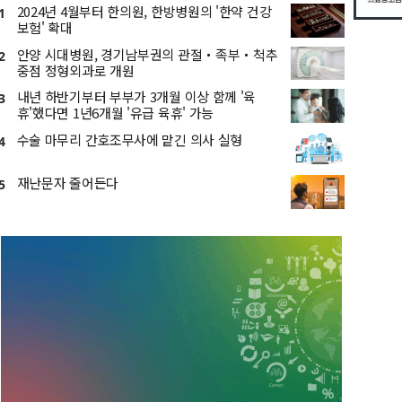
2024년 4월부터 한의원, 한방병원의 '한약 건강
1
보험' 확대
안양 시대병원, 경기남부권의 관절・족부・척추
2
중점 정형외과로 개원
내년 하반기부터 부부가 3개월 이상 함께 '육
3
휴'했다면 1년6개월 '유급 육휴' 가능
수술 마무리 간호조무사에 맡긴 의사 실형
4
재난문자 줄어든다
5