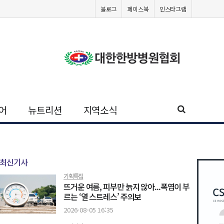
블로그
페이스북
인스타그램
어
뉴트리션
지역소식
최신기사
기획특집
뜨거운 여름, 피부만 늙지 않아...폭염이 부
르는 ‘열 스트레스’ 주의보
2026-08-05 16:35