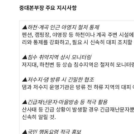
중대본부장 주요 지시사항
▲하천·계곡 인근 야영지 철저 통제
펜션, 캠핑장, 야영장 등 하천이나 계곡 주변 시설
리와 통제를 강화하고, 필요 시 신속히 대피 조치할 
▲침수 취약지역 상시 모니터링
저지대, 하천변 등 상습 침수지역은 철저히 모니터링
▲저수지·댐 방류 시 긴밀한 협조
댐과 저수지 운영기관은 방류 전 하류 지역의 대피
▲긴급재난문자·마을방송 등 적극 활용
산사태 등 긴급 상황이 발생할 경우 긴급재난문자뿐
신속히 알릴 것.
▲국민 행동요령 적극 홍보