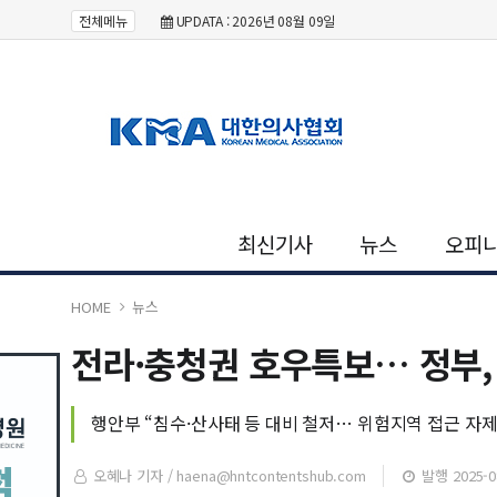
전체메뉴
UPDATA : 2026년 08월 09일
최신기사
뉴스
오피
HOME
뉴스
전라·충청권 호우특보… 정부,
행안부 “침수·산사태 등 대비 철저… 위험지역 접근 자제
오혜나 기자 /
haena@hntcontentshub.com
발행 2025-08