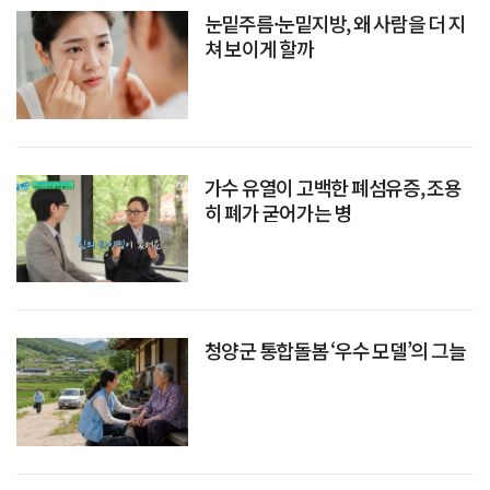
눈밑주름·눈밑지방, 왜 사람을 더 지
쳐 보이게 할까
가수 유열이 고백한 폐섬유증, 조용
히 폐가 굳어가는 병
청양군 통합돌봄 ‘우수 모델’의 그늘