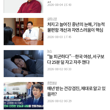
야
2026-08-04 15:43
오피니언
처지고 늘어진 중년의 눈매, 기능적
불편함 개선과 자연스러움이 핵심
2026-08-03 17:45
뉴스
“늘 피곤하다”…한국 여성, 서구보
다 25분 덜 자고 자주 깬다
2026-08-02 00:33
추천영상
매년 받는 건강검진, 제대로 알고 있
을까?
2026-08-02 00:29