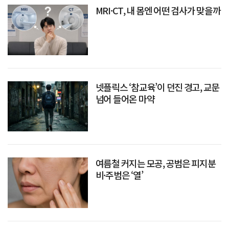
MRI·CT, 내 몸엔 어떤 검사가 맞을까
넷플릭스 ‘참교육’이 던진 경고, 교문
넘어 들어온 마약
여름철 커지는 모공, 공범은 피지분
비·주범은 ‘열’