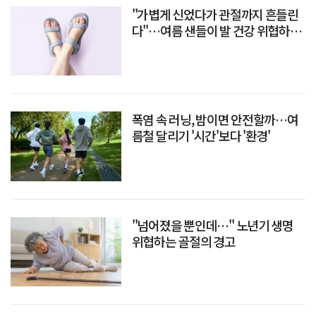
"가볍게 신었다가 관절까지 흔들린
다"…여름 샌들이 발 건강 위협하는
이유
폭염 속 러닝, 밤이면 안전할까…여
름철 달리기 '시간'보다 '환경'
"넘어졌을 뿐인데…" 노년기 생명
위협하는 골절의 경고