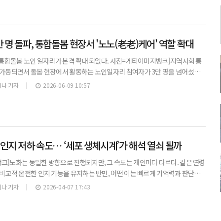
 명 돌파, 통합돌봄 현장서 '노노(老老)케어' 역할 확대
 통합돌봄 노인 일자리가 본격 확대 되었다. 사진=게티이미지뱅크]지역사회 통
 가동되면서 돌봄 현장에서 활동하는 노인일자리 참여자가 3만 명을 넘어섰다.
르신을 돌보는 ‘노노(老老)케어’ 형태의 돌봄 지원이 확대되며 초고령사회 대응
나 기자
2026-06-09 10:57
인지 저하 속도… ‘세포 생체시계’가 해석 열쇠 될까
크]노화는 동일한 방향으로 진행되지만, 그 속도는 개인마다 다르다. 같은 연령
비교적 온전한 인지 기능을 유지하는 반면, 어떤 이는 빠르게 기억력과 판단력
 차이를 설명할 새로운 단서로 ‘세포 고유의 생체시계’가 주목받고 있다.아주대
나 기자
2026-04-07 17:43