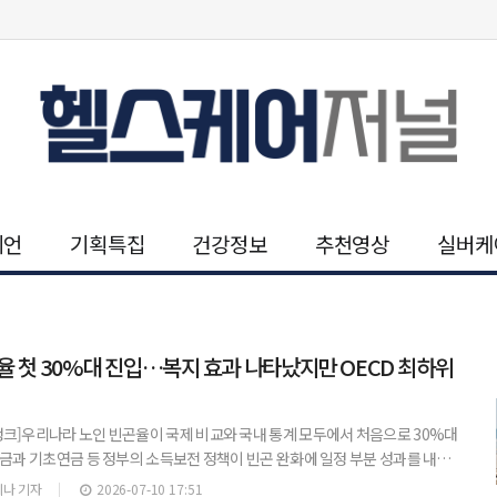
니언
기획특집
건강정보
추천영상
실버케
 첫 30%대 진입…복지 효과 나타났지만 OECD 최하위
크]우리나라 노인 빈곤율이 국제 비교와 국내 통계 모두에서 처음으로 30%대
금과 기초연금 등 정부의 소득보전 정책이 빈곤 완화에 일정 부분 성과를 내고
만, OECD 회원국 가운데서는 여전히 가장 높은 수준을 기록해 구조적인 개선
나 기자
2026-07-10 17:51