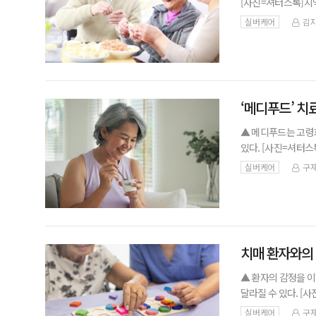
[사진=셔터스톡]지
화도시’ 제도가 본격
실버케어
김지
련되면서 지방자치
‘메디푸드’ 치
▲ 메디푸드는 고령
있다. [사진=셔터스
아니다. 질환 관리와
실버케어
구재
는 ‘메디푸드(
치매 환자와의 
▲ 환자의 감정을 
달라질 수 있다. [
되고, 그에 따라 다
실버케어
구재