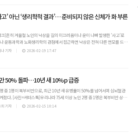
사고’ 아닌 ‘생리학적 결과’… 준비되지 않은 신체가 화 부른
크]흔히 겨울철 노인의 낙상을 길의 미끄러움이나 운이 나빠 발생한 '사고'로
러나 운동과학과 노화생리학의 관점에서 접근하면 낙상은 전혀 다른 면모를 드러
낙상이란 노화에 따른 신체 기능의 급격한 저하가 환경적 요인과 결합해 나타나는
나 기자
2026-02-19 17:47
 50% 돌파…10년 새 10%p 급증
 2명 중 1명이 복부비만으로, 최근 10년 새 유병률이 50%를 넘어서며 심뇌혈관
켜졌다. [사진=셔터스톡]우리나라 75세 이상 노인 2명 중 1명은 복부비만 상태
. 단순한 체형 변화로 넘기기엔 심뇌혈관질환과 만성질환 위험과 직결되는 지표
희 기자
2026-02-15 10:14