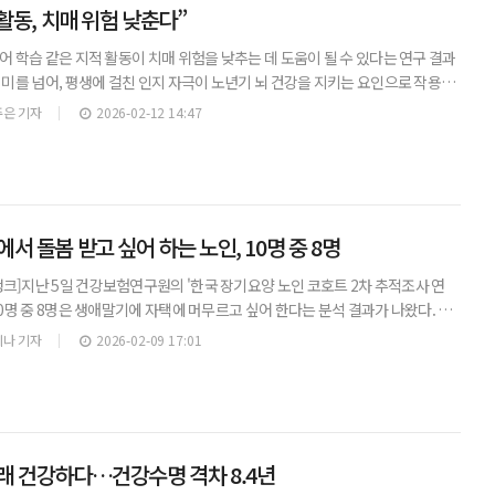
 활동, 치매 위험 낮춘다”
어 학습 같은 지적 활동이 치매 위험을 낮추는 데 도움이 될 수 있다는 연구 결과
취미를 넘어, 평생에 걸친 인지 자극이 노년기 뇌 건강을 지키는 요인으로 작용할
미국 시카고 러시대학교 메디컬센터 연구진은 치매가 없던 평균 연령 80세 고
은 기자
2026-02-12 14:47
서 돌봄 받고 싶어 하는 노인, 10명 중 8명
크]지난 5일 건강보험연구원의 '한국 장기요양 노인 코호트 2차 추적조사 연
10명 중 8명은 생애말기에 자택에 머무르고 싶어 한다는 분석 결과가 나왔다. 이
 돌봄 요구가 있는 노인의 죽음에 대한 인식과 대비 등에 관해 설문·분석한 결
나 기자
2026-02-09 17:01
래 건강하다…건강수명 격차 8.4년