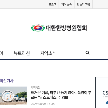
블로그
페이스북
인스타그램
어
뉴트리션
지역소식
최신기사
기획특집
뜨거운 여름, 피부만 늙지 않아...폭염이 부
르는 ‘열 스트레스’ 주의보
2026-08-05 16:35