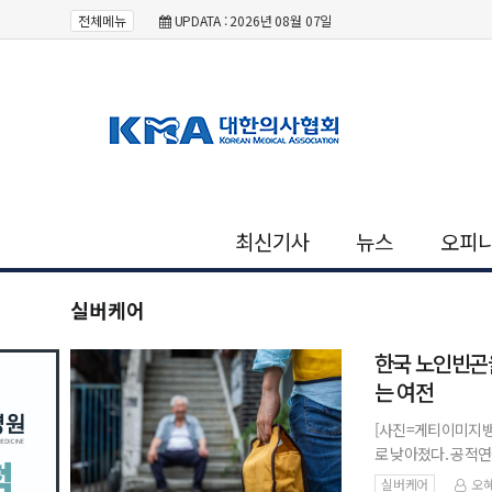
전체메뉴
UPDATA : 2026년 08월 07일
최신기사
뉴스
오피
실버케어
한국 노인빈곤율
는 여전
[사진=게티이미지뱅
로 낮아졌다. 공적연
있다는 분석이 나오지
실버케어
오혜