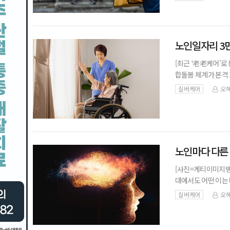
이 필요하다는 지적
노인일자리 3만
[최근 '老老케어'로
합돌봄 체계가 본격
어르신이 또 다른 어
실버케어
오혜
을 위한 새로운 돌
노인마다 다른 
[사진=게티이미지뱅
대에서도 어떤 이는 
이 저하된다. 이러한
실버케어
오혜
병원 연구팀은 고령