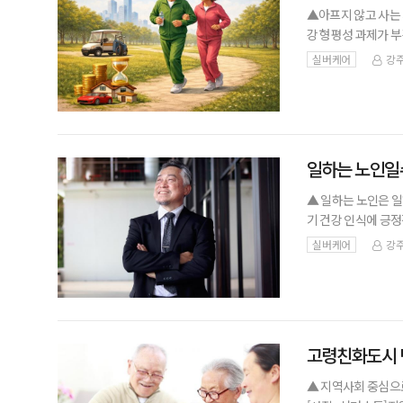
▲아프지 않고 사는 
강 형평성 과제가 부
는 기간인 ‘건강수명
실버케어
강주
도 8년
일하는 노인일
▲ 일하는 노인은 
기 건강 인식에 긍정
않은 노인보다 스스로
실버케어
강주
순한 소득 보전을 넘
고령친화도시 
▲ 지역사회 중심으