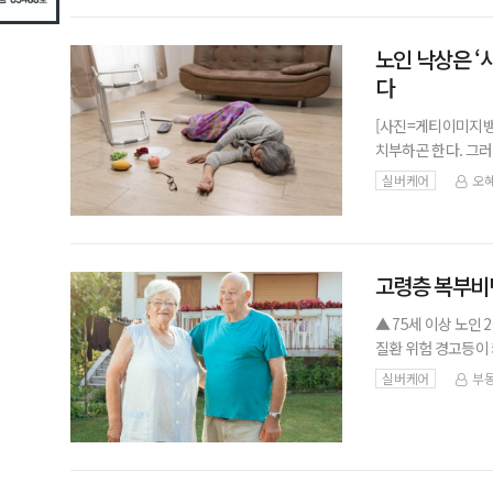
노인 낙상은 ‘
다
[사진=게티이미지뱅
치부하곤 한다. 그
낸다. 전문가들은 
실버케어
오혜
‘필연적인 생리학적
고령층 복부비만
▲ 75세 이상 노인
질환 위험 경고등이 
인 것으로 나타났다
실버케어
부동
라는 점에