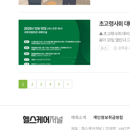
초고령사회 대비
▲ 초고령사회 대비
움이 10일 열린다
간호의 역할과 ‘한국
뉴스
강주은 
번 ‘간호·요양·돌봄
1
2
3
4
5
매체소개
개인정보취급방침
제호 : 헬스케어저널 | 업체명 : HNT콘텐츠