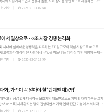
역사회 차원에서 노인의 건강과 돌봄, 사회 참여를 종합적으로 지원하는 ‘고령친
 도입된다. 고령화가 빠르게 진행되는 가운데, 중앙정부 차원의 제도적 틀이 마
현 기자
2026-01-14 07:58
단체
료에서 일상으로…3조 시장 경쟁 본격화
화 시대에 실버타운 경쟁력을 좌우하는 3조원 규모의 핵심 시장으로 떠오르고
톡]고령화가 일상이 된 사회에서 ‘무엇을 먹느냐’는 더 이상 개인 취향의 문제가
 삶의 질을 동시에 좌우하는 핵심 요소로 떠오르면서, 의료와 식품의 경계에 있
회 기자
2025-12-24 13:59
대화, 가족이 꼭 알아야 할 ‘단계별 대응법’
이해하고 안정감 있게 대응하는 보호자의 태도만으로도 치매 환자의 하루는 크게
사진=셔터스톡] 치매 환자는 병이 진행되면서 기억·언어·판단 기능이 서서히 저하
양한 이상행동(BPSD)이 나타난다. 이는 환자뿐 아니라 가족에게도 큰 부담이 되
회 기자
2025-12-12 13:12