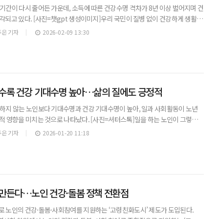
기간이 다시 줄어든 가운데, 소득에 따른 건강수명 격차가 8년 이상 벌어지며 건
각되고 있다. [사진=챗gpt 생성이미지]우리 국민이 질병 없이 건강하게 생활하
’이 다시 70세 아래로 내려간 것으로 나타났다. 소득 수준에 따른 건강수명 격차
은 기자
2026-02-09 13:30
수록 건강 기대수명 높아…삶의 질에도 긍정적
일하지 않는 노인보다 기대수명과 건강 기대수명이 높아, 일과 사회활동이 노년
적 영향을 미치는 것으로 나타났다. [사진=셔터스톡]일을 하는 노인이 그렇지
 느끼는 기대수명과 건강 기대수명이 모두 더 길다는 조사 결과가 나왔다. 단
은 기자
2026-01-20 11:18
만든다…노인 건강·돌봄 정책 전환점
로 노인의 건강·돌봄·사회참여를 지원하는 ‘고령친화도시’ 제도가 도입된다.