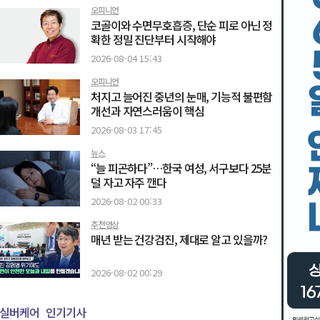
오피니언
코골이와 수면무호흡증, 단순 피로 아닌 정
확한 정밀 진단부터 시작해야
2026-08-04 15:43
오피니언
처지고 늘어진 중년의 눈매, 기능적 불편함
개선과 자연스러움이 핵심
2026-08-03 17:45
뉴스
“늘 피곤하다”…한국 여성, 서구보다 25분
덜 자고 자주 깬다
2026-08-02 00:33
추천영상
매년 받는 건강검진, 제대로 알고 있을까?
2026-08-02 00:29
실버케어
인기기사