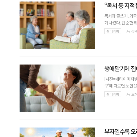
“독서 등 지적
독서와 글쓰기, 외국
가 나왔다. 단순한 
수 있다는 분석이다.
실버케어
강주
령자 1,
생애말기에 집에
[사진=게티이미지뱅
구'에 따르면 노인 
는 자택에 거주하면서
실버케어
오혜
과이다.'한국
부자일수록 오