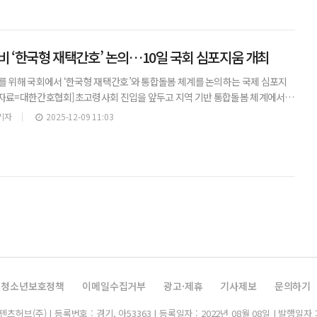
 ‘한국형 재택간호’ 논의…10일 국회 심포지움 개최
를 위해 국회에서 ‘한국형 재택간호’와 통합돌봄 체계를 논의하는 국제 심포지
. [자료=대한간호협회]초고령사회 진입을 앞두고 지역 기반 통합돌봄 체계에서
형 재택간호’ 모델을 논의하는 국제 심포지움이 오는 10일 국회에서 열린다.이
기자
2025-12-09 11:03
청소년보호정책
이메일수집거부
광고·제휴
기사제보
문의하기
허브(주) | 등록번호 : 경기, 아53363 | 등록일자 : 2022년 08월 08일 | 발행일자 :