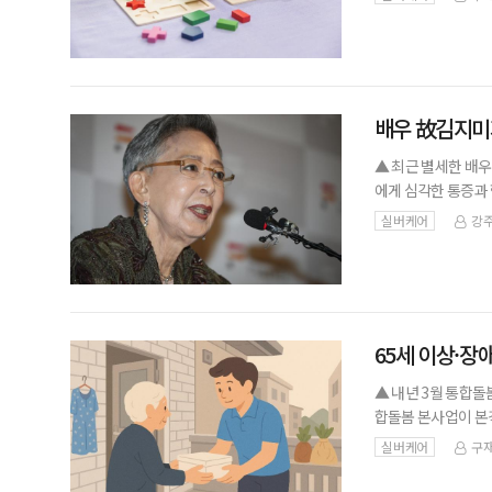
는 변화다.
배우 故김지미가
▲ 최근 별세한 배
에게 심각한 통증과 
연합뉴스]최근 별세한
실버케어
강주
심이 다시 높아지고
65세 이상·장
▲ 내년 3월 통합돌
합돌봄 본사업이 본격
춰 본격적인 통합돌
실버케어
구재
지원하는 내용을 담