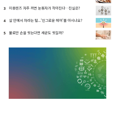
미용렌즈 자주 끼면 눈동자가 작아진다…진실은?
3
살 안에서 자라는 털...'인그로운 헤어'를 아시나요?
4
물로만 손을 씻는다면 세균도 씻길까?
5