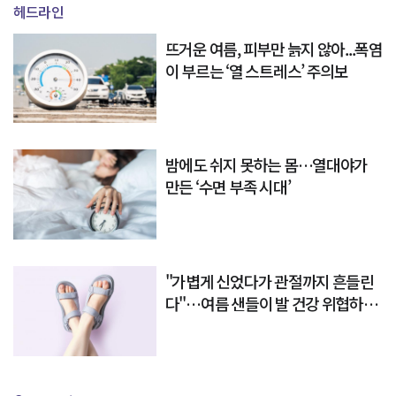
헤드라인
뜨거운 여름, 피부만 늙지 않아...폭염
이 부르는 ‘열 스트레스’ 주의보
밤에도 쉬지 못하는 몸…열대야가
만든 ‘수면 부족 시대’
"가볍게 신었다가 관절까지 흔들린
다"…여름 샌들이 발 건강 위협하는
이유