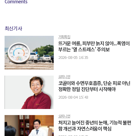
Comments
최신기사
기획특집
뜨거운 여름, 피부만 늙지 않아...폭염이
부르는 ‘열 스트레스’ 주의보
2026-08-05 16:35
오피니언
코골이와 수면무호흡증, 단순 피로 아닌
정확한 정밀 진단부터 시작해야
2026-08-04 15:43
오피니언
처지고 늘어진 중년의 눈매, 기능적 불편
함 개선과 자연스러움이 핵심