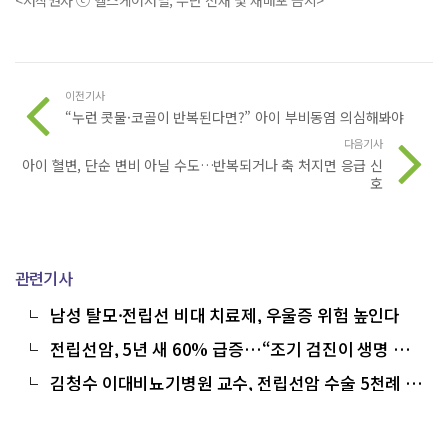
<저작권자 ⓒ 헬스케어저널, 무단 전재 및 재배포 금지>
이전기사
“누런 콧물·코골이 반복된다면?” 아이 부비동염 의심해봐야
다음기사
아이 혈변, 단순 변비 아닐 수도…반복되거나 축 처지면 응급 신
호
관련기사
남성 탈모·전립선 비대 치료제, 우울증 위험 높인다
전립선암, 5년 새 60% 급증…“조기 검진이 생명 지
킨다”
김청수 이대비뇨기병원 교수, 전립선암 수술 5천례 달
성