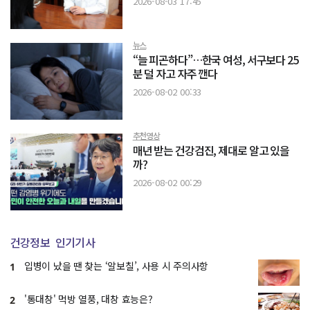
2026-08-03 17:45
뉴스
“늘 피곤하다”…한국 여성, 서구보다 25
분 덜 자고 자주 깬다
2026-08-02 00:33
추천영상
매년 받는 건강검진, 제대로 알고 있을
까?
2026-08-02 00:29
건강정보
인기기사
입병이 났을 땐 찾는 ‘알보칠’, 사용 시 주의사항
1
'통대창' 먹방 열풍, 대창 효능은?
2