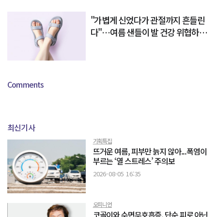
"가볍게 신었다가 관절까지 흔들린
다"…여름 샌들이 발 건강 위협하는
이유
Comments
최신기사
기획특집
뜨거운 여름, 피부만 늙지 않아...폭염이
부르는 ‘열 스트레스’ 주의보
2026-08-05 16:35
오피니언
코골이와 수면무호흡증, 단순 피로 아닌