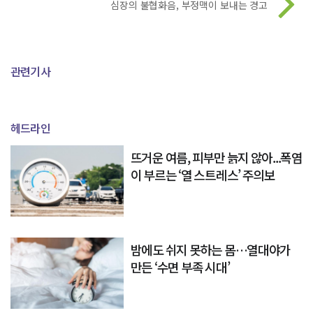
심장의 불협화음, 부정맥이 보내는 경고
관련기사
헤드라인
뜨거운 여름, 피부만 늙지 않아...폭염
이 부르는 ‘열 스트레스’ 주의보
밤에도 쉬지 못하는 몸…열대야가
만든 ‘수면 부족 시대’