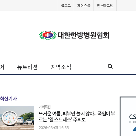
블로그
페이스북
인스타그램
어
뉴트리션
지역소식
최신기사
기획특집
뜨거운 여름, 피부만 늙지 않아...폭염이 부
르는 ‘열 스트레스’ 주의보
2026-08-05 16:35