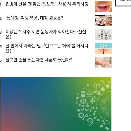
입병이 났을 땐 찾는 ‘알보칠’, 사용 시 주의사항
1
'통대창' 먹방 열풍, 대창 효능은?
2
미용렌즈 자주 끼면 눈동자가 작아진다…진실
3
은?
살 안에서 자라는 털...'인그로운 헤어'를 아시나
4
요?
물로만 손을 씻는다면 세균도 씻길까?
5