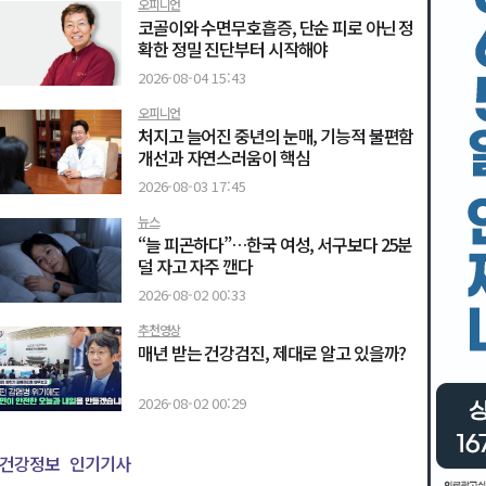
오피니언
코골이와 수면무호흡증, 단순 피로 아닌 정
확한 정밀 진단부터 시작해야
2026-08-04 15:43
오피니언
처지고 늘어진 중년의 눈매, 기능적 불편함
개선과 자연스러움이 핵심
2026-08-03 17:45
뉴스
“늘 피곤하다”…한국 여성, 서구보다 25분
덜 자고 자주 깬다
2026-08-02 00:33
추천영상
매년 받는 건강검진, 제대로 알고 있을까?
2026-08-02 00:29
건강정보
인기기사