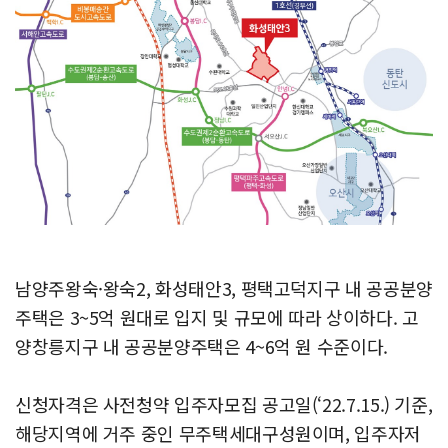
남양주왕숙·왕숙2, 화성태안3, 평택고덕지구 내 공공분양
주택은 3~5억 원대로 입지 및 규모에 따라 상이하다. 고
양창릉지구 내 공공분양주택은 4~6억 원 수준이다.
신청자격은 사전청약 입주자모집 공고일(‘22.7.15.) 기준,
해당지역에 거주 중인 무주택세대구성원이며, 입주자저