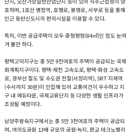
단지, 오산가장일반산업단지 등이 있어 직주근접성이 양
호하며, 1호선 병점역, 효행로, 봉명로, 서부로 등을 통해
인근 동탄신도시의 편의시설을 이용할 수 있다.
특히, 이번 공급주택이 모두 중형평형(84㎡)인 점도 눈여
겨 볼만 하다.
평택고덕지구는 총 5만 9천여호의 주택이 공급되는 국제
화계획지구이다. 평택-제천 고속도로, 평택-화성 고속도
로, 경부선 철도 및 수도권 전철(서정리역), SRT 지제역
(수서까지 30분)이 인접해 있어 교통여건이 우수하고 지
구 내 에듀타운, 국제교류단지 등 다양한 생활 인프라가
조성될 예정이다.
남양주왕숙지구에서는 총 5만 3천여호의 주택이 공급되
며, 여의도공원 13배 규모의 공원·녹지, 판교 테크노밸리