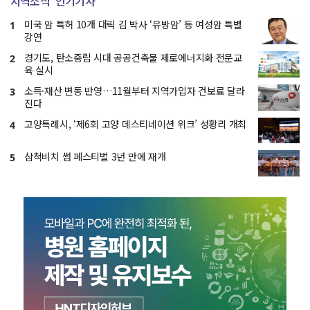
지역소식
인기기사
미국 암 특허 10개 대릭 김 박사 ‘유방암’ 등 여성암 특별
1
강연
경기도, 탄소중립 시대 공공건축물 제로에너지화 전문교
2
육 실시
소득·재산 변동 반영…11월부터 지역가입자 건보료 달라
3
진다
고양특례시, ‘제6회 고양 데스티네이션 위크’ 성황리 개최
4
삼척비치 썸 페스티벌 3년 만에 재개
5