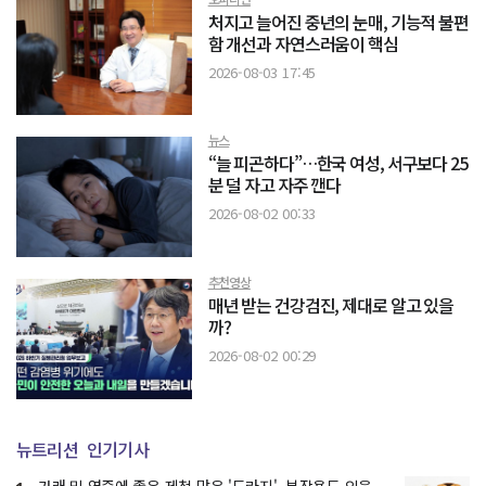
처지고 늘어진 중년의 눈매, 기능적 불편
함 개선과 자연스러움이 핵심
2026-08-03 17:45
뉴스
“늘 피곤하다”…한국 여성, 서구보다 25
분 덜 자고 자주 깬다
2026-08-02 00:33
추천영상
매년 받는 건강검진, 제대로 알고 있을
까?
2026-08-02 00:29
뉴트리션
인기기사