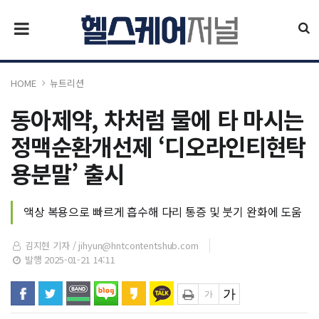
HOME
뉴트리션
동아제약, 차처럼 물에 타 마시는
정맥순환개선제 ‘디오라인티현탁
용분말’ 출시
액상 복용으로 빠르게 흡수해 다리 통증 및 붓기 완화에 도움
김지현 기자 /
jihyun@hntcontentshub.com
발행 2025-01-21 14:11