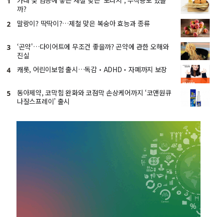
가래 및 염증에 좋은 제철 맞은 '도라지', 부작용도 있을
1
까?
말랑이? 딱딱이?…제철 맞은 복숭아 효능과 종류
2
‘곤약'…다이어트에 무조건 좋을까? 곤약에 관한 오해와
3
진실
캐롯, 어린이보험 출시…독감‧ADHD‧자폐까지 보장
4
동아제약, 코막힘 완화와 코점막 손상케어까지 ‘코앤원큐
5
나잘스프레이’ 출시