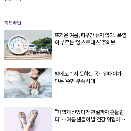
헤드라인
뜨거운 여름, 피부만 늙지 않아...폭염
이 부르는 ‘열 스트레스’ 주의보
밤에도 쉬지 못하는 몸…열대야가
만든 ‘수면 부족 시대’
"가볍게 신었다가 관절까지 흔들린
다"…여름 샌들이 발 건강 위협하는
이유