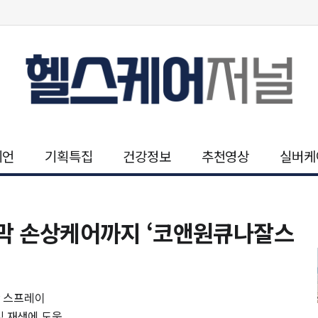
니언
기획특집
건강정보
추천영상
실버케
점막 손상케어까지 ‘코앤원큐나잘스
강 스프레이
 및 재생에 도움