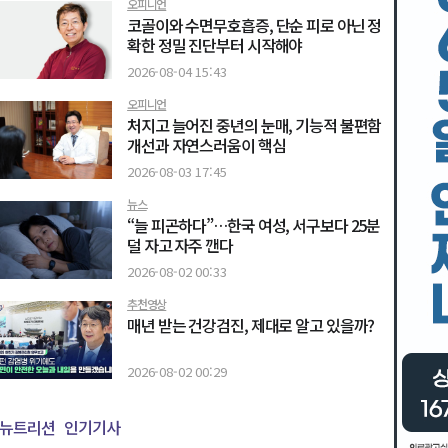
오피니언
코골이와 수면무호흡증, 단순 피로 아닌 정
확한 정밀 진단부터 시작해야
2026-08-04 15:43
오피니언
처지고 늘어진 중년의 눈매, 기능적 불편함
개선과 자연스러움이 핵심
2026-08-03 17:45
뉴스
“늘 피곤하다”…한국 여성, 서구보다 25분
덜 자고 자주 깬다
2026-08-02 00:33
추천영상
매년 받는 건강검진, 제대로 알고 있을까?
2026-08-02 00:29
뉴트리션
인기기사