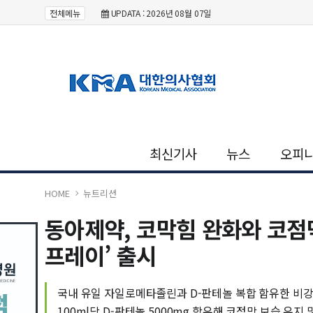
전체메뉴
UPDATA : 2026년 08월 07일
최신기사
뉴스
오피
HOME
뉴트리션
동아제약, 코막힘 완화와 코
프레이’ 출시
국내 유일 자일로메타졸린과 D-판테놀 복합 함유한 비
100ml당 D-판테놀 5000mg 함유해 코점막 보습 유지