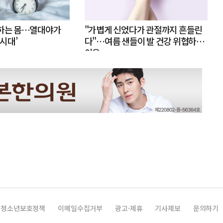
못하는 몸…열대야가
"가볍게 신었다가 관절까지 흔들린
 시대’
다"…여름 샌들이 발 건강 위협하는
이유
청소년보호정책
이메일수집거부
광고·제휴
기사제보
문의하기