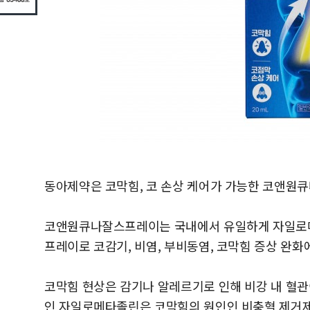
동아제약은 코막힘, 코 손상 케어가 가능한 코앤원
코앤원큐나잘스프레이는 국내에서 유일하게 자일로메
프레이로 코감기, 비염, 부비동염, 코막힘 증상 완화
코막힘 현상은 감기나 알레르기로 인해 비강 내 혈
인 자일로메타졸린은 코막힘의 원인인 비충혈 제거제