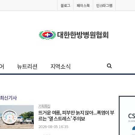
블로그
페이스북
인스타그램
어
뉴트리션
지역소식
최신기사
기획특집
뜨거운 여름, 피부만 늙지 않아...폭염이 부
르는 ‘열 스트레스’ 주의보
2026-08-05 16:35