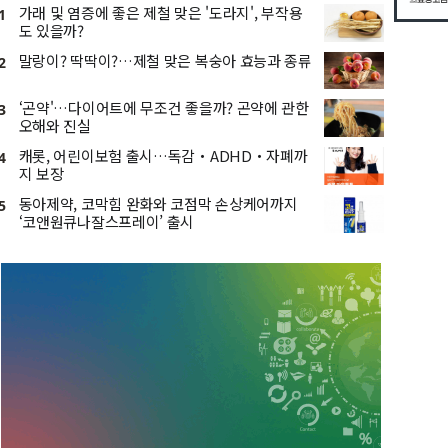
가래 및 염증에 좋은 제철 맞은 '도라지', 부작용
1
도 있을까?
말랑이? 딱딱이?…제철 맞은 복숭아 효능과 종류
2
‘곤약'…다이어트에 무조건 좋을까? 곤약에 관한
3
오해와 진실
캐롯, 어린이보험 출시…독감‧ADHD‧자폐까
4
지 보장
동아제약, 코막힘 완화와 코점막 손상케어까지
5
‘코앤원큐나잘스프레이’ 출시