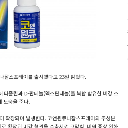
큐나잘스프레이를 출시했다고 23일 밝혔다.
타졸린과 D-판테놀(덱스판테놀)을 복합 함유한 비강 스
에 도움을 준다.
관이 확장되며 발생한다. 코앤원큐나잘스프레이의 주성분
로 확장된 비강 혈관을 수축시켜 코막힘, 비염 증상 완화