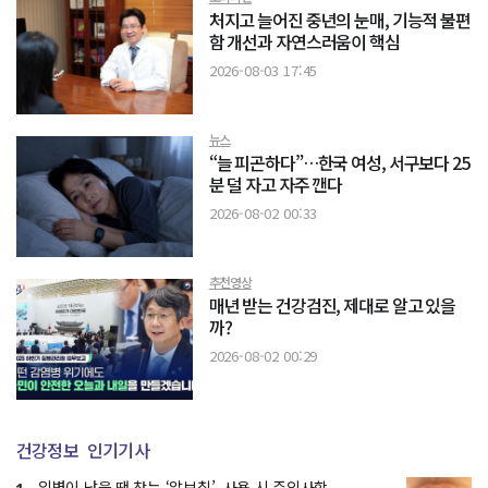
처지고 늘어진 중년의 눈매, 기능적 불편
함 개선과 자연스러움이 핵심
2026-08-03 17:45
뉴스
“늘 피곤하다”…한국 여성, 서구보다 25
분 덜 자고 자주 깬다
2026-08-02 00:33
추천영상
매년 받는 건강검진, 제대로 알고 있을
까?
2026-08-02 00:29
건강정보
인기기사
입병이 났을 땐 찾는 ‘알보칠’, 사용 시 주의사항