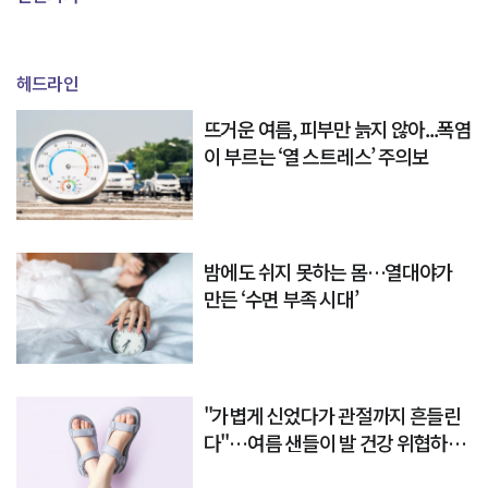
헤드라인
뜨거운 여름, 피부만 늙지 않아...폭염
이 부르는 ‘열 스트레스’ 주의보
밤에도 쉬지 못하는 몸…열대야가
만든 ‘수면 부족 시대’
"가볍게 신었다가 관절까지 흔들린
다"…여름 샌들이 발 건강 위협하는
이유