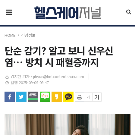
HOME
건강정보
단순 감기? 알고 보니 신우신
염… 방치 시 패혈증까지
김지현 기자 /
jihyun@hntcontentshub.com
발행 2025-09-09 09:47