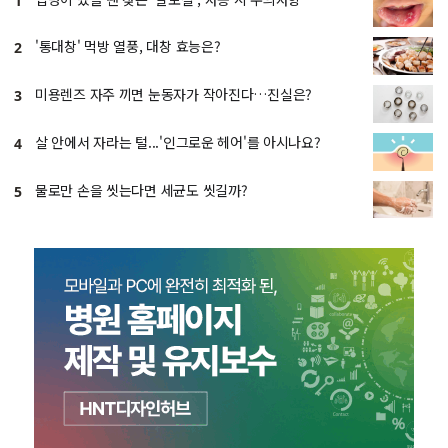
1
'통대창' 먹방 열풍, 대창 효능은?
2
미용렌즈 자주 끼면 눈동자가 작아진다…진실은?
3
살 안에서 자라는 털...'인그로운 헤어'를 아시나요?
4
물로만 손을 씻는다면 세균도 씻길까?
5