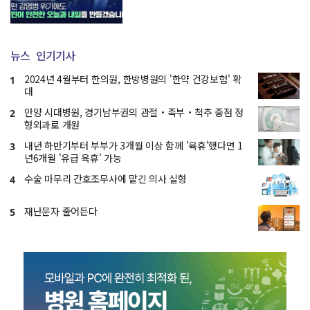
뉴스
인기기사
2024년 4월부터 한의원, 한방병원의 '한약 건강보험' 확
1
대
안양 시대병원, 경기남부권의 관절・족부・척추 중점 정
2
형외과로 개원
내년 하반기부터 부부가 3개월 이상 함께 '육휴'했다면 1
3
년6개월 '유급 육휴' 가능
수술 마무리 간호조무사에 맡긴 의사 실형
4
재난문자 줄어든다
5