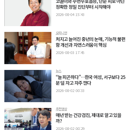
코골이와 수면무호흡증, 단순 피로 아닌
정확한 정밀 진단부터 시작해야
2026-08-04 15:43
오피니언
처지고 늘어진 중년의 눈매, 기능적 불편
함 개선과 자연스러움이 핵심
2026-08-03 17:45
뉴스
“늘 피곤하다”…한국 여성, 서구보다 25
분 덜 자고 자주 깬다
2026-08-02 00:33
추천영상
매년 받는 건강검진, 제대로 알고 있을
까?
2026-08-02 00:29