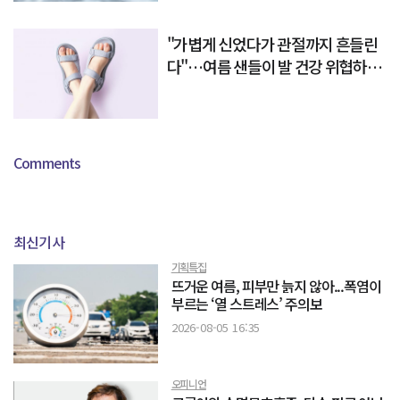
"가볍게 신었다가 관절까지 흔들린
다"…여름 샌들이 발 건강 위협하는
이유
Comments
최신기사
기획특집
뜨거운 여름, 피부만 늙지 않아...폭염이
부르는 ‘열 스트레스’ 주의보
2026-08-05 16:35
오피니언