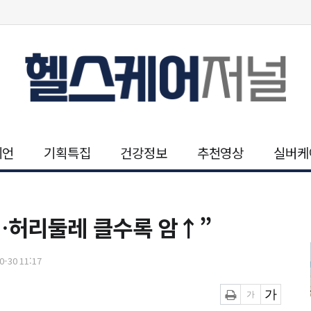
니언
기획특집
건강정보
추천영상
실버케
…허리둘레 클수록 암↑”
-30 11:17