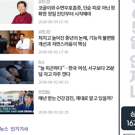
오피니언
코골이와 수면무호흡증, 단순 피로 아닌 정
확한 정밀 진단부터 시작해야
2026-08-04 15:43
오피니언
처지고 늘어진 중년의 눈매, 기능적 불편함
개선과 자연스러움이 핵심
2026-08-03 17:45
뉴스
“늘 피곤하다”…한국 여성, 서구보다 25분
덜 자고 자주 깬다
2026-08-02 00:33
추천영상
매년 받는 건강검진, 제대로 알고 있을까?
2026-08-02 00:29
뉴스
인기기사