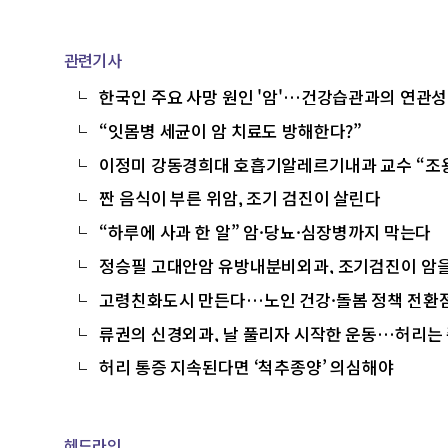
관련기사
한국인 주요 사망 원인 '암'…건강습관과의 연관성
“잇몸병 세균이 암 치료도 방해한다?”
이정미 강동경희대 호흡기알레르기내과 교수 “조용
짠 음식이 부른 위암, 조기 검진이 살린다
“하루에 사과 한 알” 암·당뇨·심장병까지 막는다
정승필 고대안암 유방내분비외과, 조기검진이 암
고령친화도시 만든다…노인 건강·돌봄 정책 전환
류권의 신경외과, 날 풀리자 시작한 운동…허리는
허리 통증 지속된다면 ‘척추종양’ 의심해야
헤드라인