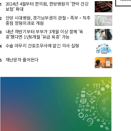
2024년 4월부터 한의원, 한방병원의 '한약 건강
1
보험' 확대
안양 시대병원, 경기남부권의 관절・족부・척추
2
중점 정형외과로 개원
내년 하반기부터 부부가 3개월 이상 함께 '육
3
휴'했다면 1년6개월 '유급 육휴' 가능
수술 마무리 간호조무사에 맡긴 의사 실형
4
재난문자 줄어든다
5