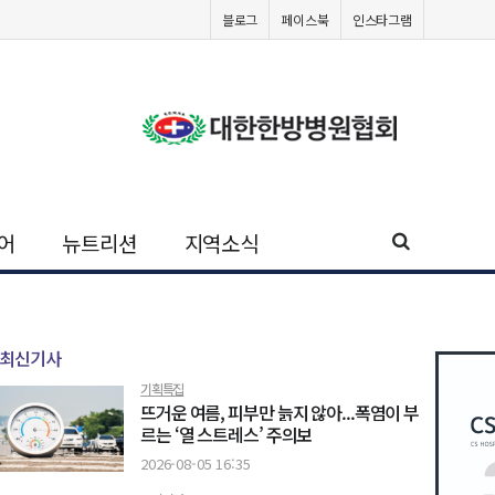
블로그
페이스북
인스타그램
어
뉴트리션
지역소식
최신기사
기획특집
뜨거운 여름, 피부만 늙지 않아...폭염이 부
르는 ‘열 스트레스’ 주의보
2026-08-05 16:35