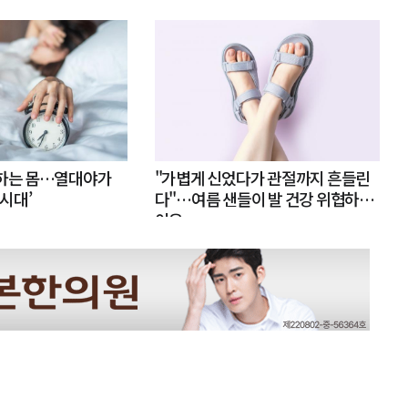
못하는 몸…열대야가
"가볍게 신었다가 관절까지 흔들린
 시대’
다"…여름 샌들이 발 건강 위협하는
이유