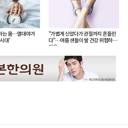
못하는 몸…열대야가
"가볍게 신었다가 관절까지 흔들린
 시대’
다"…여름 샌들이 발 건강 위협하는
이유