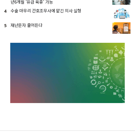
년6개월 '유급 육휴' 가능
수술 마무리 간호조무사에 맡긴 의사 실형
4
재난문자 줄어든다
5