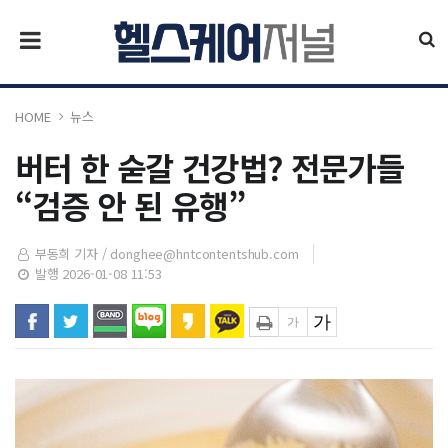
HOME
뉴스
버터 한 숟갈 건강법? 전문가들
“검증 안 된 유행”
부동희 기자 /
donghee@hntcontentshub.com
발행 2026-01-08 11:53