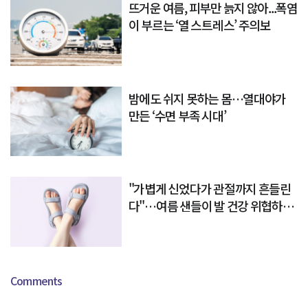
뜨거운 여름, 피부만 늙지 않아...폭염
이 부르는 ‘열 스트레스’ 주의보
밤에도 쉬지 못하는 몸…열대야가
만든 ‘수면 부족 시대’
"가볍게 신었다가 관절까지 흔들린
다"…여름 샌들이 발 건강 위협하는
이유
Comments