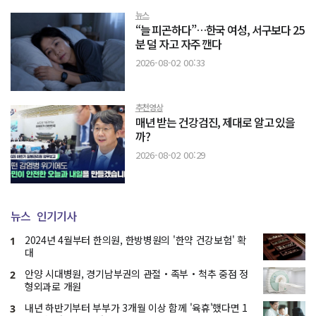
뉴스
“늘 피곤하다”…한국 여성, 서구보다 25
분 덜 자고 자주 깬다
2026-08-02 00:33
추천영상
매년 받는 건강검진, 제대로 알고 있을
까?
2026-08-02 00:29
뉴스
인기기사
2024년 4월부터 한의원, 한방병원의 '한약 건강보험' 확
1
대
안양 시대병원, 경기남부권의 관절・족부・척추 중점 정
2
형외과로 개원
내년 하반기부터 부부가 3개월 이상 함께 '육휴'했다면 1
3