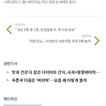
<저작권자 ⓒ 헬스케어저널, 무단 전재 및 재배포 금지>
이전기사
"성인 5명 중 1명, 만성질환 두 개 이상 보유"
다음기사
‘마른 당뇨’, 비만보다 사망위험 최대 5배 높아
관련기사
맛과 건강 다 잡은 다이어트 간식, 사과+땅콩버터의
비밀
두쫀쿠 다음은 ‘버터떡’…요즘 왜 이렇게 뜰까
헤드라인