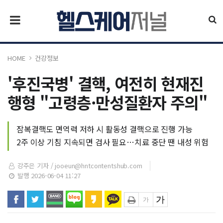
HOME
건강정보
'후진국병' 결핵, 여전히 현재진
행형 "고령층·만성질환자 주의"
잠복결핵도 면역력 저하 시 활동성 결핵으로 진행 가능
2주 이상 기침 지속되면 검사 필요…치료 중단 땐 내성 위험
강주은 기자 /
jooeun@hntcontentshub.com
발행 2026-06-04 11:27