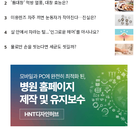
'통대창' 먹방 열풍, 대창 효능은?
2
미용렌즈 자주 끼면 눈동자가 작아진다…진실은?
3
살 안에서 자라는 털...'인그로운 헤어'를 아시나요?
4
물로만 손을 씻는다면 세균도 씻길까?
5