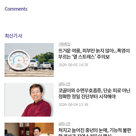
Comments
최신기사
기획특집
뜨거운 여름, 피부만 늙지 않아...폭염이
부르는 ‘열 스트레스’ 주의보
2026-08-05 16:35
오피니언
코골이와 수면무호흡증, 단순 피로 아닌
정확한 정밀 진단부터 시작해야
2026-08-04 15:43
오피니언
처지고 늘어진 중년의 눈매, 기능적 불편
함 개선과 자연스러움이 핵심