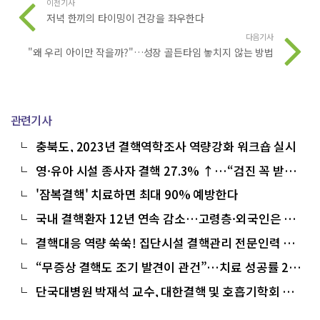
이전기사
저녁 한끼의 타이밍이 건강을 좌우한다
다음기사
"왜 우리 아이만 작을까?"…성장 골든타임 놓치지 않는 방법
관련기사
충북도, 2023년 결핵역학조사 역량강화 워크숍 실시
영·유아 시설 종사자 결핵 27.3% ↑…“검진 꼭 받으
세요”
'잠복결핵' 치료하면 최대 90% 예방한다
국내 결핵환자 12년 연속 감소…고령층·외국인은 늘
어
결핵대응 역량 쑥쑥! 집단시설 결핵관리 전문인력 교
육 개최
“무증상 결핵도 조기 발견이 관건”…치료 성공률 2.4
배 높아
단국대병원 박재석 교수, 대한결핵 및 호흡기학회 회
장 취임