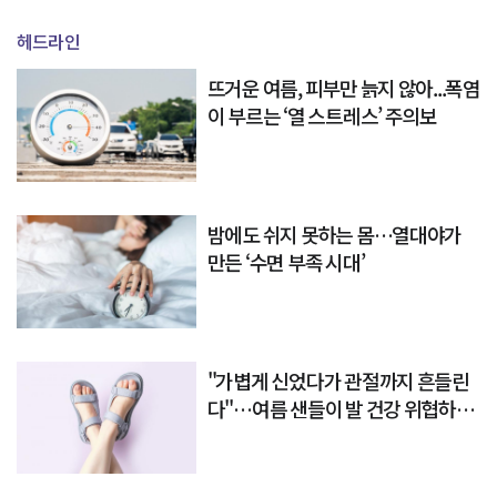
헤드라인
뜨거운 여름, 피부만 늙지 않아...폭염
이 부르는 ‘열 스트레스’ 주의보
밤에도 쉬지 못하는 몸…열대야가
만든 ‘수면 부족 시대’
"가볍게 신었다가 관절까지 흔들린
다"…여름 샌들이 발 건강 위협하는
이유