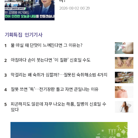
2026-08-02 00:29
기획특집
인기기사
물 마실 때 단맛이 느껴진다면 그 이유는?
1
아침마다 손이 붓는다면 '이 질환' 신호일 수도
2
막걸리는 왜 숙취가 심할까?…잘못된 숙취해소법 4가지
3
잘못 쓰면 '독'…전기장판 틀고 자면 큰일나는 이유
4
피곤하지도 않은데 자꾸 나오는 하품, 질병의 신호일 수
5
있다