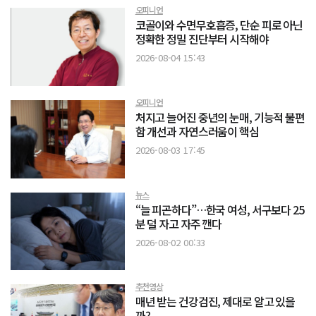
오피니언
코골이와 수면무호흡증, 단순 피로 아닌
정확한 정밀 진단부터 시작해야
2026-08-04 15:43
오피니언
처지고 늘어진 중년의 눈매, 기능적 불편
함 개선과 자연스러움이 핵심
2026-08-03 17:45
뉴스
“늘 피곤하다”…한국 여성, 서구보다 25
분 덜 자고 자주 깬다
2026-08-02 00:33
추천영상
매년 받는 건강검진, 제대로 알고 있을
까?