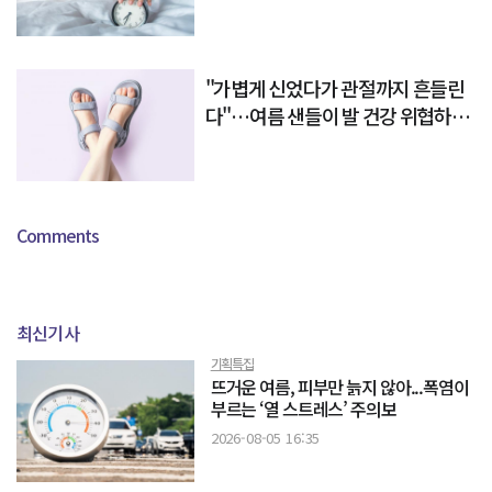
"가볍게 신었다가 관절까지 흔들린
다"…여름 샌들이 발 건강 위협하는
이유
Comments
최신기사
기획특집
뜨거운 여름, 피부만 늙지 않아...폭염이
부르는 ‘열 스트레스’ 주의보
2026-08-05 16:35