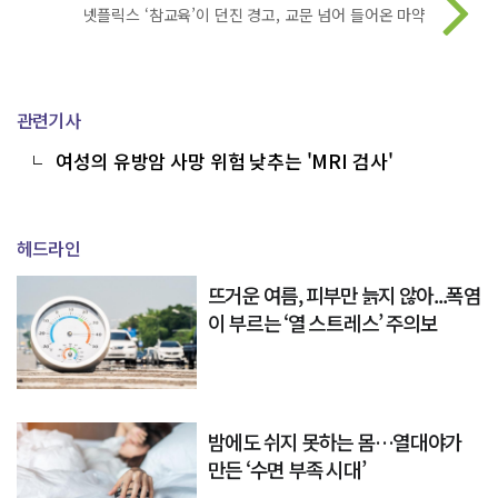
넷플릭스 ‘참교육’이 던진 경고, 교문 넘어 들어온 마약
관련기사
여성의 유방암 사망 위험 낮추는 'MRI 검사'
헤드라인
뜨거운 여름, 피부만 늙지 않아...폭염
이 부르는 ‘열 스트레스’ 주의보
밤에도 쉬지 못하는 몸…열대야가
만든 ‘수면 부족 시대’