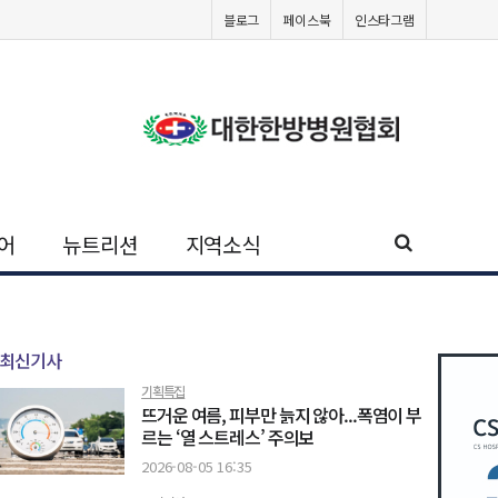
블로그
페이스북
인스타그램
어
뉴트리션
지역소식
최신기사
기획특집
뜨거운 여름, 피부만 늙지 않아...폭염이 부
르는 ‘열 스트레스’ 주의보
2026-08-05 16:35