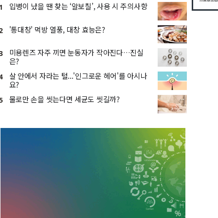
입병이 났을 땐 찾는 ‘알보칠’, 사용 시 주의사항
1
'통대창' 먹방 열풍, 대창 효능은?
2
미용렌즈 자주 끼면 눈동자가 작아진다…진실
3
은?
살 안에서 자라는 털...'인그로운 헤어'를 아시나
4
요?
물로만 손을 씻는다면 세균도 씻길까?
5