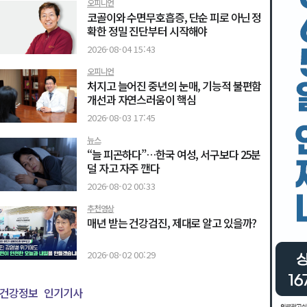
오피니언
코골이와 수면무호흡증, 단순 피로 아닌 정
확한 정밀 진단부터 시작해야
2026-08-04 15:43
오피니언
처지고 늘어진 중년의 눈매, 기능적 불편함
개선과 자연스러움이 핵심
2026-08-03 17:45
뉴스
“늘 피곤하다”…한국 여성, 서구보다 25분
덜 자고 자주 깬다
2026-08-02 00:33
추천영상
매년 받는 건강검진, 제대로 알고 있을까?
2026-08-02 00:29
건강정보
인기기사