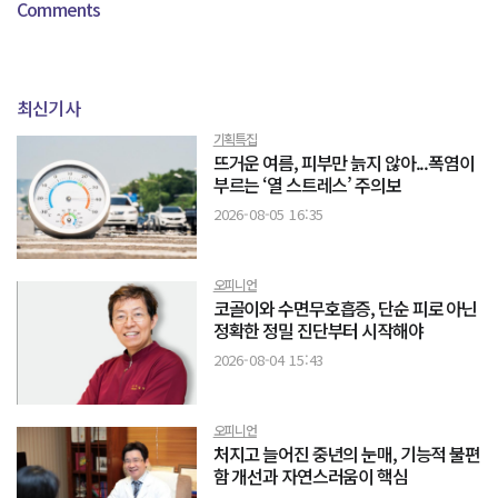
Comments
최신기사
기획특집
뜨거운 여름, 피부만 늙지 않아...폭염이
부르는 ‘열 스트레스’ 주의보
2026-08-05 16:35
오피니언
코골이와 수면무호흡증, 단순 피로 아닌
정확한 정밀 진단부터 시작해야
2026-08-04 15:43
오피니언
처지고 늘어진 중년의 눈매, 기능적 불편
함 개선과 자연스러움이 핵심