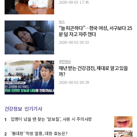
2026-08-03 17:45
뉴스
“늘 피곤하다”…한국 여성, 서구보다 25
분 덜 자고 자주 깬다
2026-08-02 00:33
추천영상
매년 받는 건강검진, 제대로 알고 있을
까?
2026-08-02 00:29
건강정보
인기기사
입병이 났을 땐 찾는 ‘알보칠’, 사용 시 주의사항
1
'통대창' 먹방 열풍, 대창 효능은?
2