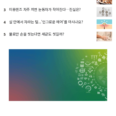
미용렌즈 자주 끼면 눈동자가 작아진다…진실은?
3
살 안에서 자라는 털...'인그로운 헤어'를 아시나요?
4
물로만 손을 씻는다면 세균도 씻길까?
5