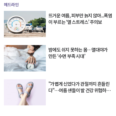
헤드라인
뜨거운 여름, 피부만 늙지 않아...폭염
이 부르는 ‘열 스트레스’ 주의보
밤에도 쉬지 못하는 몸…열대야가
만든 ‘수면 부족 시대’
"가볍게 신었다가 관절까지 흔들린
다"…여름 샌들이 발 건강 위협하는
이유