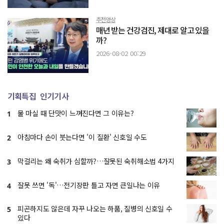
추천영상
매년 받는 건강검진, 제대로 알고 있을
까?
2026-08-02 00:29
기획특집
인기기사
물 마실 때 단맛이 느껴진다면 그 이유는?
1
아침마다 손이 붓는다면 '이 질환' 신호일 수도
2
막걸리는 왜 숙취가 심할까?…잘못된 숙취해소법 4가지
3
잘못 쓰면 '독'…전기장판 틀고 자면 큰일나는 이유
4
피곤하지도 않은데 자꾸 나오는 하품, 질병의 신호일 수
5
있다