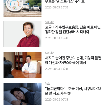
부르는 ‘열 스트레스’ 주의보
2026-08-05 16:35
오피니언
코골이와 수면무호흡증, 단순 피로 아닌
정확한 정밀 진단부터 시작해야
2026-08-04 15:43
오피니언
처지고 늘어진 중년의 눈매, 기능적 불편
함 개선과 자연스러움이 핵심
2026-08-03 17:45
뉴스
“늘 피곤하다”…한국 여성, 서구보다 25
분 덜 자고 자주 깬다
2026-08-02 00:33