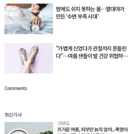
밤에도 쉬지 못하는 몸…열대야가
만든 ‘수면 부족 시대’
"가볍게 신었다가 관절까지 흔들린
다"…여름 샌들이 발 건강 위협하는
이유
Comments
최신기사
기획특집
뜨거운 여름, 피부만 늙지 않아...폭염이