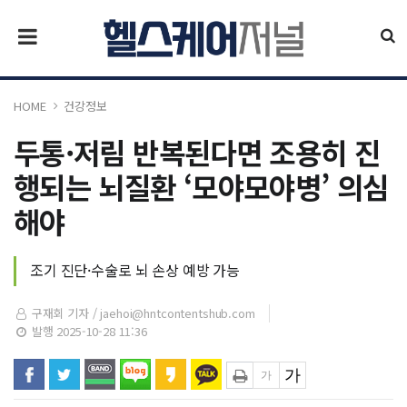
HOME
건강정보
두통·저림 반복된다면 조용히 진
행되는 뇌질환 ‘모야모야병’ 의심
해야
조기 진단·수술로 뇌 손상 예방 가능
구재회 기자 /
jaehoi@hntcontentshub.com
발행 2025-10-28 11:36