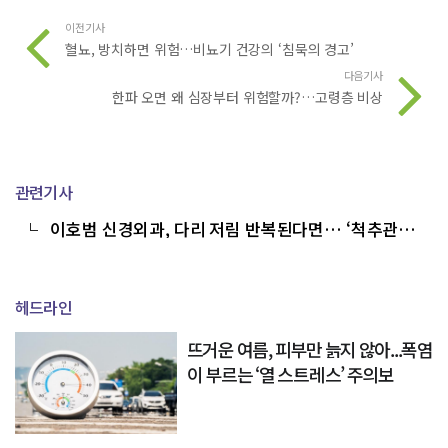
이전기사
혈뇨, 방치하면 위험…비뇨기 건강의 ‘침묵의 경고’
다음기사
한파 오면 왜 심장부터 위험할까?…고령층 비상
관련기사
이호범 신경외과, 다리 저림 반복된다면… ‘척추관협
착증’ 신호
헤드라인
뜨거운 여름, 피부만 늙지 않아...폭염
이 부르는 ‘열 스트레스’ 주의보