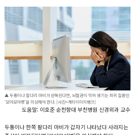
▲ 두통이나 팔다리 마비가 반복된다면, 뇌혈관이 막혀 생기는 희귀 질환인
‘모야모야병’을 의심해야 한다. [사진=게티이미지뱅크]
도움말: 이호준 순천향대 부천병원 신경외과 교수
두통이나 한쪽 팔다리 마비가 갑자기 나타났다 사라지는