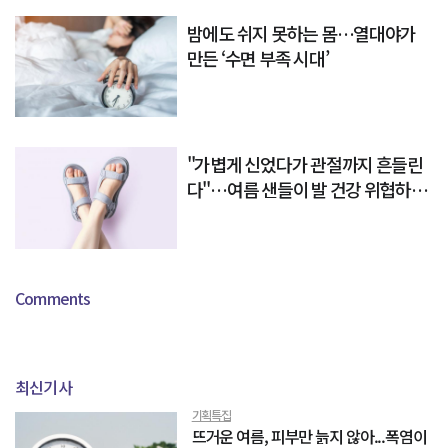
밤에도 쉬지 못하는 몸…열대야가
만든 ‘수면 부족 시대’
"가볍게 신었다가 관절까지 흔들린
다"…여름 샌들이 발 건강 위협하는
이유
Comments
최신기사
기획특집
뜨거운 여름, 피부만 늙지 않아...폭염이