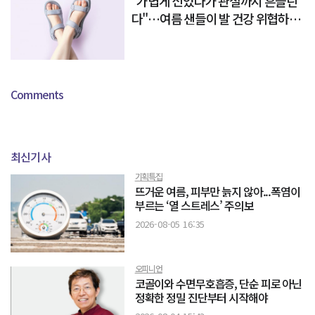
"가볍게 신었다가 관절까지 흔들린
다"…여름 샌들이 발 건강 위협하는
이유
Comments
최신기사
기획특집
뜨거운 여름, 피부만 늙지 않아...폭염이
부르는 ‘열 스트레스’ 주의보
2026-08-05 16:35
오피니언
코골이와 수면무호흡증, 단순 피로 아닌
정확한 정밀 진단부터 시작해야