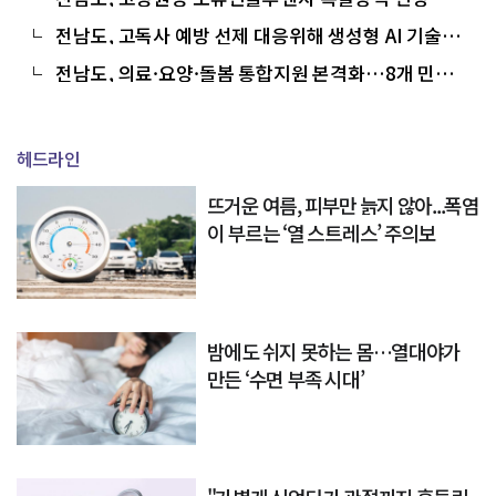
전남도, 고독사 예방 선제 대응위해 생성형 AI 기술교
육
전남도, 의료·요양·돌봄 통합지원 본격화…8개 민간
기관과 협약
헤드라인
뜨거운 여름, 피부만 늙지 않아...폭염
이 부르는 ‘열 스트레스’ 주의보
밤에도 쉬지 못하는 몸…열대야가
만든 ‘수면 부족 시대’