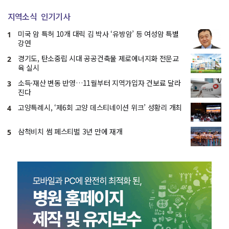
지역소식
인기기사
미국 암 특허 10개 대릭 김 박사 ‘유방암’ 등 여성암 특별
1
강연
경기도, 탄소중립 시대 공공건축물 제로에너지화 전문교
2
육 실시
소득·재산 변동 반영…11월부터 지역가입자 건보료 달라
3
진다
고양특례시, ‘제6회 고양 데스티네이션 위크’ 성황리 개최
4
삼척비치 썸 페스티벌 3년 만에 재개
5