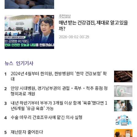
추천영상
매년 받는 건강검진, 제대로 알고 있을
까?
2026-08-02 00:29
뉴스
인기기사
2024년 4월부터 한의원, 한방병원의 '한약 건강보험' 확
1
대
안양 시대병원, 경기남부권의 관절・족부・척추 중점 정
2
형외과로 개원
내년 하반기부터 부부가 3개월 이상 함께 '육휴'했다면 1
3
년6개월 '유급 육휴' 가능
수술 마무리 간호조무사에 맡긴 의사 실형
4
재난문자 줄어든다
5