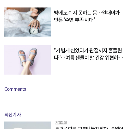
밤에도 쉬지 못하는 몸…열대야가
만든 ‘수면 부족 시대’
"가볍게 신었다가 관절까지 흔들린
다"…여름 샌들이 발 건강 위협하는
이유
Comments
최신기사
기획특집
뜨거운 여름, 피부만 늙지 않아...폭염이