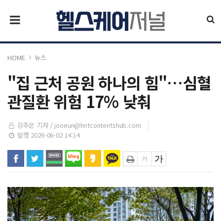
HOME
뉴스
"집 근처 공원 하나의 힘"…심혈
관질환 위험 17% 낮춰
강주은 기자 /
jooeun@hntcontentshub.com
발행 2026-06-02 14:14