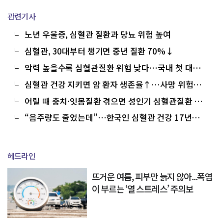
관련기사
노년 우울증, 심혈관 질환과 당뇨 위험 높여
심혈관, 30대부터 챙기면 중년 질환 70%↓
악력 높을수록 심혈관질환 위험 낮다…국내 첫 대규
모 분석
심혈관 건강 지키면 암 환자 생존율↑…사망 위험
38% 낮춰
어릴 때 충치·잇몸질환 겪으면 성인기 심혈관질환 위
험↑
“음주량도 줄었는데”…한국인 심혈관 건강 17년째
‘제자리’
헤드라인
뜨거운 여름, 피부만 늙지 않아...폭염
이 부르는 ‘열 스트레스’ 주의보