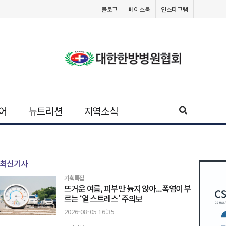
블로그
페이스북
인스타그램
어
뉴트리션
지역소식
최신기사
기획특집
뜨거운 여름, 피부만 늙지 않아...폭염이 부
르는 ‘열 스트레스’ 주의보
2026-08-05 16:35