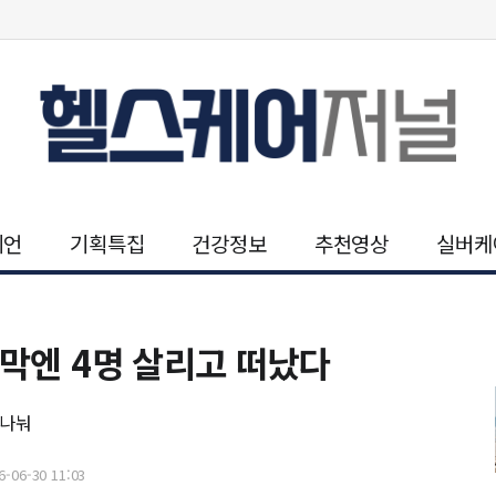
니언
기획특집
건강정보
추천영상
실버케
지막엔 4명 살리고 떠났다
 나눠
-06-30 11:03