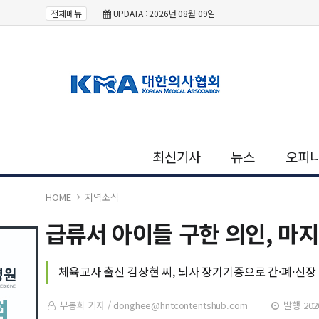
전체메뉴
UPDATA : 2026년 08월 09일
최신기사
뉴스
오피
HOME
지역소식
급류서 아이들 구한 의인, 마
체육교사 출신 김상현 씨, 뇌사 장기기증으로 간·폐·신장
부동희 기자 /
donghee@hntcontentshub.com
발행 2026