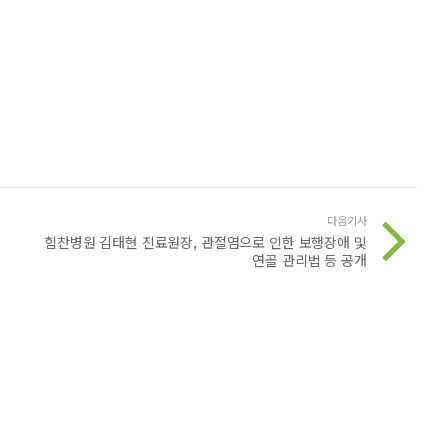
다음기사
힘찬병원 김태현 진료원장, 관절염으로 인한 보행장애 및
연골 관리법 등 공개