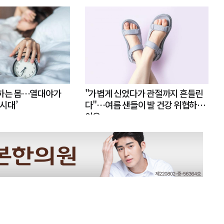
못하는 몸…열대야가
"가볍게 신었다가 관절까지 흔들린
 시대’
다"…여름 샌들이 발 건강 위협하는
이유