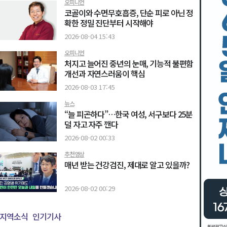
오피니언
코골이와 수면무호흡증, 단순 피로 아닌 정
확한 정밀 진단부터 시작해야
2026-08-04 15:43
오피니언
처지고 늘어진 중년의 눈매, 기능적 불편함
개선과 자연스러움이 핵심
2026-08-03 17:45
뉴스
“늘 피곤하다”…한국 여성, 서구보다 25분
덜 자고 자주 깬다
2026-08-02 00:33
추천영상
매년 받는 건강검진, 제대로 알고 있을까?
2026-08-02 00:29
지역소식
인기기사