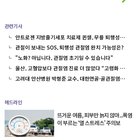
관련기사
안트로젠 지방줄기세포 치료제 퀸셀, 무릎 퇴행성관
절염 치료 대중화 시대 연다
관절이 보내는 SOS, 퇴행성 관절염 완치 가능성은?
"노화? 아닙니다, 관절염 초기일 수 있습니다"
울산, 고혈압보다 관절염 진료 더 많았다 “고령화 여
파 본격화”
고려대 안산병원 박형준 교수, 대한연골·골관절염학
회서 ‘우수연제’ 장려상
헤드라인
뜨거운 여름, 피부만 늙지 않아...폭염
이 부르는 ‘열 스트레스’ 주의보