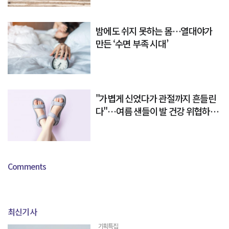
밤에도 쉬지 못하는 몸…열대야가
만든 ‘수면 부족 시대’
"가볍게 신었다가 관절까지 흔들린
다"…여름 샌들이 발 건강 위협하는
이유
Comments
최신기사
기획특집