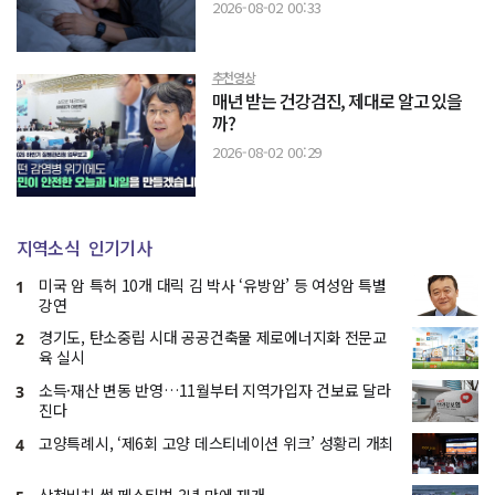
2026-08-02 00:33
추천영상
매년 받는 건강검진, 제대로 알고 있을
까?
2026-08-02 00:29
지역소식
인기기사
미국 암 특허 10개 대릭 김 박사 ‘유방암’ 등 여성암 특별
1
강연
경기도, 탄소중립 시대 공공건축물 제로에너지화 전문교
2
육 실시
소득·재산 변동 반영…11월부터 지역가입자 건보료 달라
3
진다
고양특례시, ‘제6회 고양 데스티네이션 위크’ 성황리 개최
4