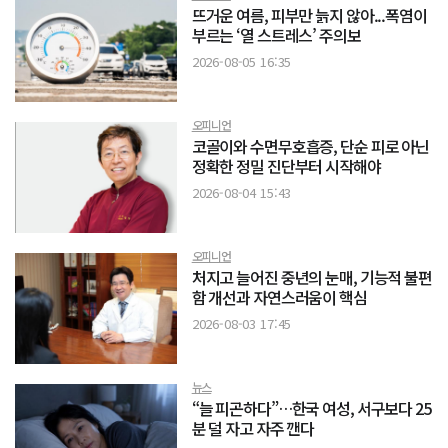
뜨거운 여름, 피부만 늙지 않아...폭염이
부르는 ‘열 스트레스’ 주의보
2026-08-05 16:35
오피니언
코골이와 수면무호흡증, 단순 피로 아닌
정확한 정밀 진단부터 시작해야
2026-08-04 15:43
오피니언
처지고 늘어진 중년의 눈매, 기능적 불편
함 개선과 자연스러움이 핵심
2026-08-03 17:45
뉴스
“늘 피곤하다”…한국 여성, 서구보다 25
분 덜 자고 자주 깬다