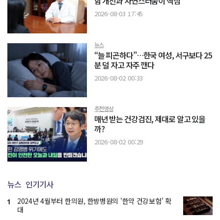
함 개선과 자연스러움이 핵심
2026-08-03 17:45
뉴스
“늘 피곤하다”…한국 여성, 서구보다 25
분 덜 자고 자주 깬다
2026-08-02 00:33
추천영상
매년 받는 건강검진, 제대로 알고 있을
까?
2026-08-02 00:29
뉴스
인기기사
2024년 4월부터 한의원, 한방병원의 '한약 건강보험' 확
1
대