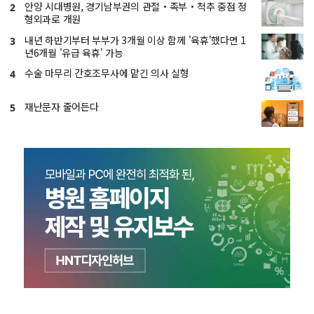
안양 시대병원, 경기남부권의 관절・족부・척추 중점 정
2
형외과로 개원
내년 하반기부터 부부가 3개월 이상 함께 '육휴'했다면 1
3
년6개월 '유급 육휴' 가능
수술 마무리 간호조무사에 맡긴 의사 실형
4
재난문자 줄어든다
5