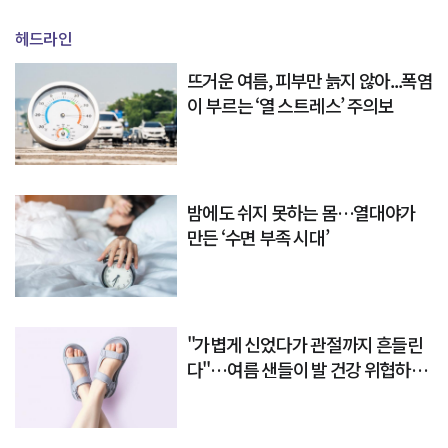
헤드라인
뜨거운 여름, 피부만 늙지 않아...폭염
이 부르는 ‘열 스트레스’ 주의보
밤에도 쉬지 못하는 몸…열대야가
만든 ‘수면 부족 시대’
"가볍게 신었다가 관절까지 흔들린
다"…여름 샌들이 발 건강 위협하는
이유