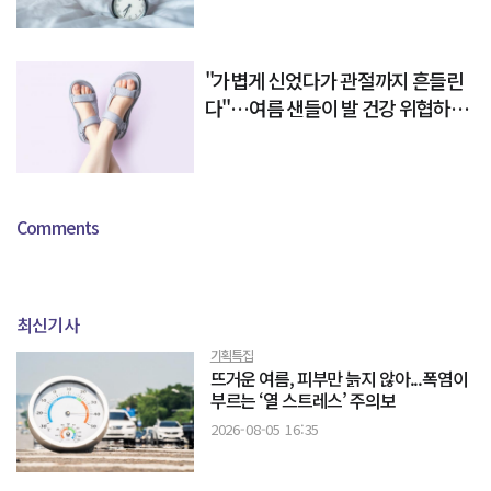
"가볍게 신었다가 관절까지 흔들린
다"…여름 샌들이 발 건강 위협하는
이유
Comments
최신기사
기획특집
뜨거운 여름, 피부만 늙지 않아...폭염이
부르는 ‘열 스트레스’ 주의보
2026-08-05 16:35