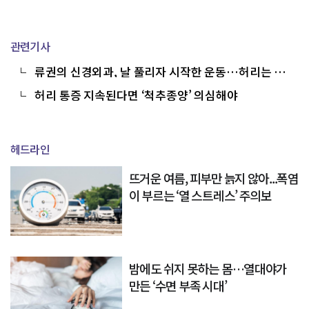
관련기사
류권의 신경외과, 날 풀리자 시작한 운동…허리는 준
비됐나요
허리 통증 지속된다면 ‘척추종양’ 의심해야
헤드라인
뜨거운 여름, 피부만 늙지 않아...폭염
이 부르는 ‘열 스트레스’ 주의보
밤에도 쉬지 못하는 몸…열대야가
만든 ‘수면 부족 시대’