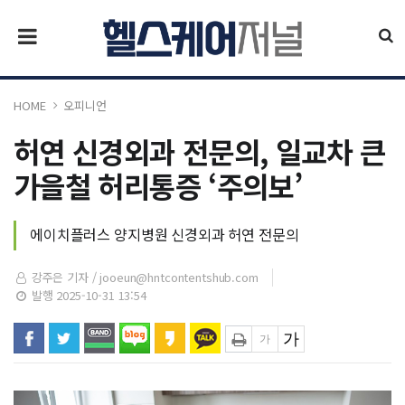
HOME
오피니언
허연 신경외과 전문의, 일교차 큰
가을철 허리통증 ‘주의보’
에이치플러스 양지병원 신경외과 허연 전문의
강주은 기자 /
jooeun@hntcontentshub.com
발행 2025-10-31 13:54