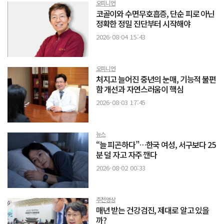
오피니언
코골이와 수면무호흡증, 단순 피로 아닌
정확한 정밀 진단부터 시작해야
2026-08-04 15:43
오피니언
처지고 늘어진 중년의 눈매, 기능적 불편
함 개선과 자연스러움이 핵심
2026-08-03 17:45
뉴스
“늘 피곤하다”…한국 여성, 서구보다 25
분 덜 자고 자주 깬다
2026-08-02 00:33
추천영상
매년 받는 건강검진, 제대로 알고 있을
까?