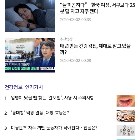
“늘 피곤하다”…한국 여성, 서구보다 25
분 덜 자고 자주 깬다
2026-08-02 00:33
추천영상
매년 받는 건강검진, 제대로 알고 있을
까?
2026-08-02 00:29
건강정보
인기기사
입병이 났을 땐 찾는 ‘알보칠’, 사용 시 주의사항
1
'통대창' 먹방 열풍, 대창 효능은?
2
미용렌즈 자주 끼면 눈동자가 작아진다…진실은?
3