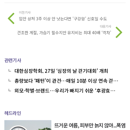
이전기사
입안 상처 3주 이상 안 낫는다면 '구강암' 신호일 수도
다음기사
건조한 계절, 가습기 필수지만 유지비는 최대 40배 ‘격차’
관련기사
대한심장학회, 27일 ‘심장의 날 걷기대회’ 개최
총량보다 ‘패턴’이 관건…매일 10분 이상 연속 걷기,
수명 늘린다
외모·학벌·브랜드…우리가 빠지기 쉬운 ‘후광효
과’의 함정
헤드라인
뜨거운 여름, 피부만 늙지 않아...폭염