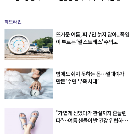
다
헤드라인
뜨거운 여름, 피부만 늙지 않아...폭염
이 부르는 ‘열 스트레스’ 주의보
밤에도 쉬지 못하는 몸…열대야가
만든 ‘수면 부족 시대’
"가볍게 신었다가 관절까지 흔들린
다"…여름 샌들이 발 건강 위협하는
이유