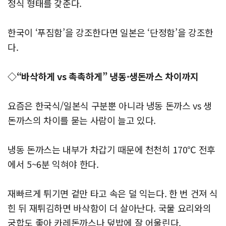
정식 형태를 갖춘다.
한국이 ‘푸짐함’을 강조한다면 일본은 ‘단정함’을 강조한
다.
◇“바삭하게 vs 촉촉하게” 냉동·생돈까스 차이까지
요즘은 한국식/일본식 구분뿐 아니라 냉동 돈까스 vs 생
돈까스의 차이를 묻는 사람이 늘고 있다.
냉동 돈까스는 내부가 차갑기 때문에 천천히 170℃ 전후
에서 5~6분 익혀야 한다.
재빠르게 튀기면 겉만 타고 속은 덜 익는다. 한 번 건져 식
힌 뒤 재튀김하면 바삭함이 더 살아난다. 국물 요리와의
궁합도 좋아 카레돈까스나 덮밥에 잘 어울린다.