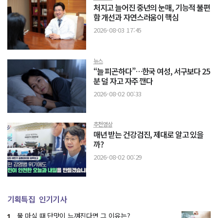
처지고 늘어진 중년의 눈매, 기능적 불편
함 개선과 자연스러움이 핵심
2026-08-03 17:45
뉴스
“늘 피곤하다”…한국 여성, 서구보다 25
분 덜 자고 자주 깬다
2026-08-02 00:33
추천영상
매년 받는 건강검진, 제대로 알고 있을
까?
2026-08-02 00:29
기획특집
인기기사
물 마실 때 단맛이 느껴진다면 그 이유는?
1