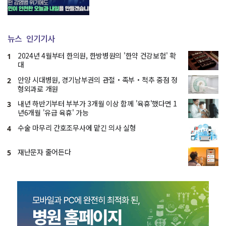
뉴스
인기기사
2024년 4월부터 한의원, 한방병원의 '한약 건강보험' 확
1
대
안양 시대병원, 경기남부권의 관절・족부・척추 중점 정
2
형외과로 개원
내년 하반기부터 부부가 3개월 이상 함께 '육휴'했다면 1
3
년6개월 '유급 육휴' 가능
수술 마무리 간호조무사에 맡긴 의사 실형
4
재난문자 줄어든다
5