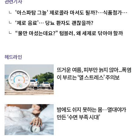
관련기사
'아스파탐 그늘' 제로콜라 마셔도 될까?…식품첨가물
안전하게 먹는 법
‘제로 음료’… 당뇨 환자도 괜찮을까?
“물만 마셨는데요?” 텀블러, 왜 세제로 닦아야 할까
헤드라인
뜨거운 여름, 피부만 늙지 않아...폭염
이 부르는 ‘열 스트레스’ 주의보
밤에도 쉬지 못하는 몸…열대야가
만든 ‘수면 부족 시대’