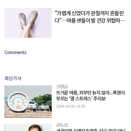
"가볍게 신었다가 관절까지 흔들린
다"…여름 샌들이 발 건강 위협하는
이유
Comments
최신기사
기획특집
뜨거운 여름, 피부만 늙지 않아...폭염이
부르는 ‘열 스트레스’ 주의보
2026-08-05 16:35
오피니언
코골이와 수면무호흡증, 단순 피로 아닌