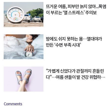
뜨거운 여름, 피부만 늙지 않아...폭염
이 부르는 ‘열 스트레스’ 주의보
밤에도 쉬지 못하는 몸…열대야가
만든 ‘수면 부족 시대’
"가볍게 신었다가 관절까지 흔들린
다"…여름 샌들이 발 건강 위협하는
이유
Comments