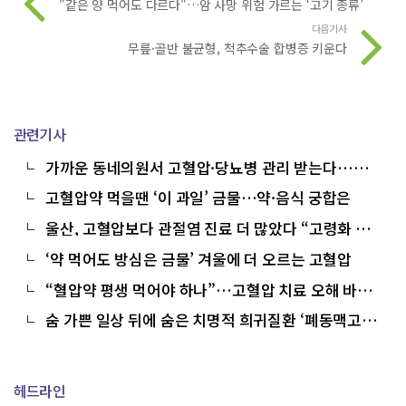
"같은 양 먹어도 다르다"…암 사망 위험 가르는 ‘고기 종류’
다음기사
무릎·골반 불균형, 척추수술 합병증 키운다
관련기사
가까운 동네의원서 고혈압·당뇨병 관리 받는다…본
인부담 ↓
고혈압약 먹을땐 ‘이 과일’ 금물…약·음식 궁합은
울산, 고혈압보다 관절염 진료 더 많았다 “고령화 여
파 본격화”
‘약 먹어도 방심은 금물’ 겨울에 더 오르는 고혈압
“혈압약 평생 먹어야 하나”…고혈압 치료 오해 바로
잡기
숨 가쁜 일상 뒤에 숨은 치명적 희귀질환 ‘폐동맥고혈
압’
헤드라인