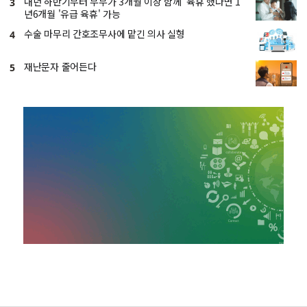
내년 하반기부터 부부가 3개월 이상 함께 '육휴'했다면 1
3
년6개월 '유급 육휴' 가능
수술 마무리 간호조무사에 맡긴 의사 실형
4
재난문자 줄어든다
5