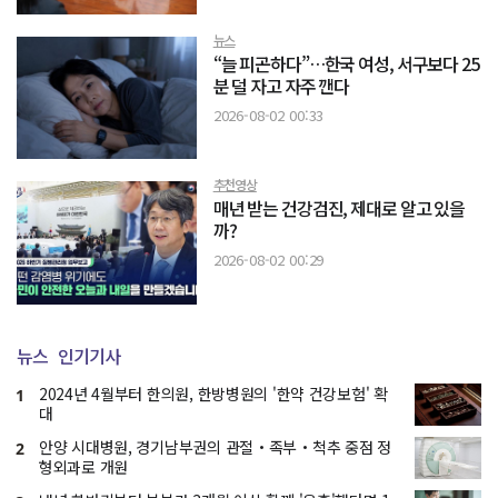
뉴스
“늘 피곤하다”…한국 여성, 서구보다 25
분 덜 자고 자주 깬다
2026-08-02 00:33
추천영상
매년 받는 건강검진, 제대로 알고 있을
까?
2026-08-02 00:29
뉴스
인기기사
2024년 4월부터 한의원, 한방병원의 '한약 건강보험' 확
1
대
안양 시대병원, 경기남부권의 관절・족부・척추 중점 정
2
형외과로 개원