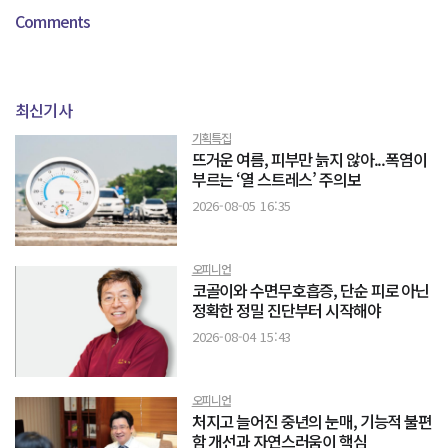
Comments
최신기사
기획특집
뜨거운 여름, 피부만 늙지 않아...폭염이
부르는 ‘열 스트레스’ 주의보
2026-08-05 16:35
오피니언
코골이와 수면무호흡증, 단순 피로 아닌
정확한 정밀 진단부터 시작해야
2026-08-04 15:43
오피니언
처지고 늘어진 중년의 눈매, 기능적 불편
함 개선과 자연스러움이 핵심