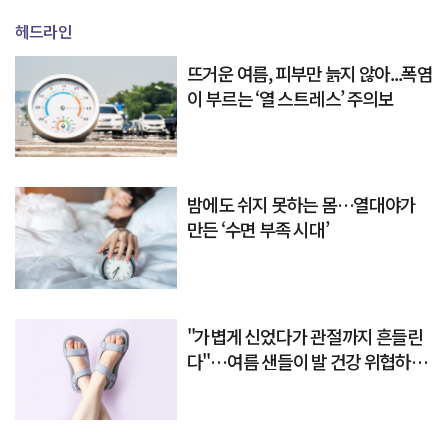
헤드라인
뜨거운 여름, 피부만 늙지 않아...폭염
이 부르는 ‘열 스트레스’ 주의보
밤에도 쉬지 못하는 몸…열대야가
만든 ‘수면 부족 시대’
"가볍게 신었다가 관절까지 흔들린
다"…여름 샌들이 발 건강 위협하는
이유