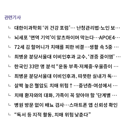
관련기사
대한이과학회 ‘귀 건강 포럼’… 난청관리법·노인 보청
기 급여 확대 촉구
뇌세포 ‘면역 기억’이 알츠하이머 막는다…APOE4 보
유자는 효과 저하
72세 김 할머니가 치매를 피한 비결…생활 속 5중 체
크리스트
최병윤 분당서울대 이비인후과 교수, ‘경증 중이염’ 방
치의 대가
한국인 33만 명 분석 “운동 부족·저체중·우울증이 치
매 부른다”
최병윤 분당서울대 이비인후과, 따뜻한 실내가 독이
될 수 있다
살짝 높은 혈압도 치매 위험↑…중년층·여성에서 특
히 위험
치매 환자와의 대화, 가족이 꼭 알아야 할 ‘단계별 대
응법’
병원 방문 없이 배뇨 검사…스마트폰 앱 신뢰성 확인
“독서 등 지적 활동, 치매 위험 낮춘다”