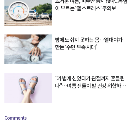
뜨거운 여름, 피부만 늙지 않아...폭염
이 부르는 ‘열 스트레스’ 주의보
밤에도 쉬지 못하는 몸…열대야가
만든 ‘수면 부족 시대’
"가볍게 신었다가 관절까지 흔들린
다"…여름 샌들이 발 건강 위협하는
이유
Comments