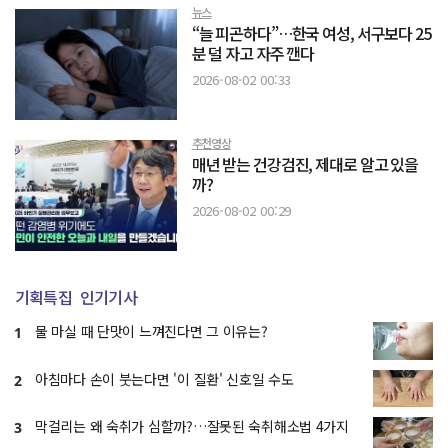
뉴스
“늘 피곤하다”…한국 여성, 서구보다 25
분 덜 자고 자주 깬다
2026-08-02 00:33
추천영상
매년 받는 건강검진, 제대로 알고 있을
까?
2026-08-02 00:29
기획특집
인기기사
물 마실 때 단맛이 느껴진다면 그 이유는?
1
아침마다 손이 붓는다면 '이 질환' 신호일 수도
2
막걸리는 왜 숙취가 심할까?…잘못된 숙취해소법 4가지
3