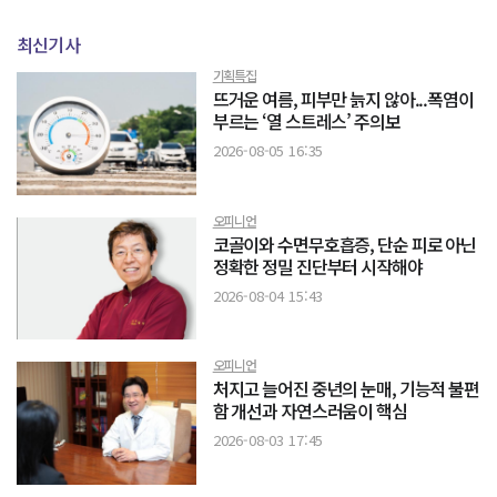
최신기사
기획특집
뜨거운 여름, 피부만 늙지 않아...폭염이
부르는 ‘열 스트레스’ 주의보
2026-08-05 16:35
오피니언
코골이와 수면무호흡증, 단순 피로 아닌
정확한 정밀 진단부터 시작해야
2026-08-04 15:43
오피니언
처지고 늘어진 중년의 눈매, 기능적 불편
함 개선과 자연스러움이 핵심
2026-08-03 17:45