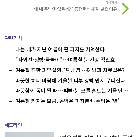
다음기사
“왜 내 주변엔 없을까?” 통합돌봄 체감 낮은 이유
관련기사
나는 네가 지난 여름에 짠 피지를 기억한다
"자외선·냉방·물놀이"…여름철 눈 건강 적신호
여름철 흔한 피부질환, ‘모낭염’…예방과 치료법은?
따뜻한 히터 바람에 겨울철 피부 장벽 먼저 무너진다
따뜻함이 독이 될 때…피부·눈·코를 흔드는 겨울 난
방
여름철 커지는 모공, 공범은 피지분비·주범은 ‘열’
헤드라인