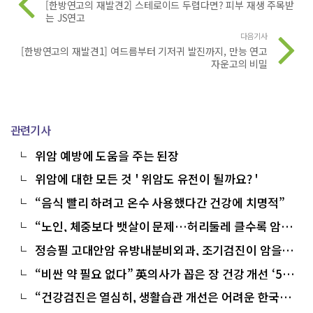
[한방연고의 재발견2] 스테로이드 두렵다면? 피부 재생 주목받
는 JS연고
다음기사
[한방연고의 재발견1] 여드름부터 기저귀 발진까지, 만능 연고
자운고의 비밀
관련기사
위암 예방에 도움을 주는 된장
위암에 대한 모든 것 ' 위암도 유전이 될까요? '
“음식 빨리 하려고 온수 사용했다간 건강에 치명적”
“노인, 체중보다 뱃살이 문제…허리둘레 클수록 암
↑”
정승필 고대안암 유방내분비외과, 조기검진이 암을
이긴다
“비싼 약 필요 없다” 英의사가 꼽은 장 건강 개선 ‘5가
지 음식’
“건강검진은 열심히, 생활습관 개선은 어려운 한국