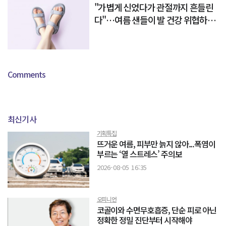
"가볍게 신었다가 관절까지 흔들린
다"…여름 샌들이 발 건강 위협하는
이유
Comments
최신기사
기획특집
뜨거운 여름, 피부만 늙지 않아...폭염이
부르는 ‘열 스트레스’ 주의보
2026-08-05 16:35
오피니언
코골이와 수면무호흡증, 단순 피로 아닌
정확한 정밀 진단부터 시작해야