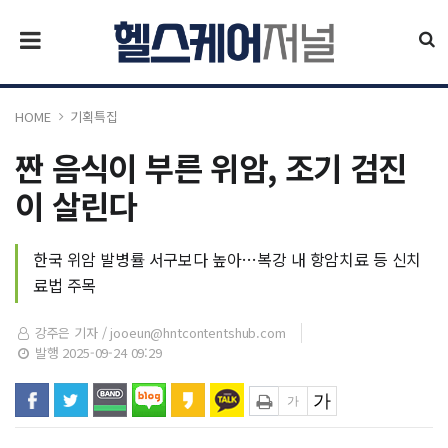
HOME
기획특집
짠 음식이 부른 위암, 조기 검진
이 살린다
한국 위암 발병률 서구보다 높아…복강 내 항암치료 등 신치
료법 주목
강주은 기자 /
jooeun@hntcontentshub.com
발행 2025-09-24 09:29