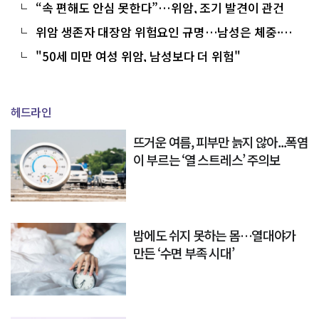
인”
“속 편해도 안심 못한다”…위암, 조기 발견이 관건
위암 생존자 대장암 위험요인 규명…남성은 체중·흡
연, 여성은 운동
"50세 미만 여성 위암, 남성보다 더 위험"
헤드라인
뜨거운 여름, 피부만 늙지 않아...폭염
이 부르는 ‘열 스트레스’ 주의보
밤에도 쉬지 못하는 몸…열대야가
만든 ‘수면 부족 시대’