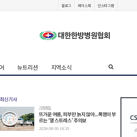
블로그
페이스북
인스타그램
어
뉴트리션
지역소식
최신기사
기획특집
뜨거운 여름, 피부만 늙지 않아...폭염이 부
르는 ‘열 스트레스’ 주의보
2026-08-05 16:35