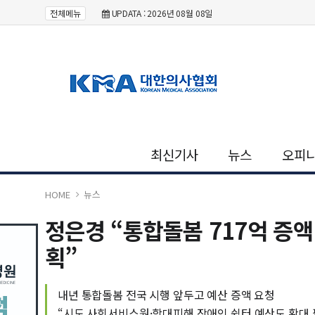
전체메뉴
UPDATA : 2026년 08월 08일
최신기사
뉴스
오피
HOME
뉴스
정은경 “통합돌봄 717억 증
획”
내년 통합돌봄 전국 시행 앞두고 예산 증액 요청
“시도 사회서비스원·학대피해 장애인 쉼터 예산도 확대 