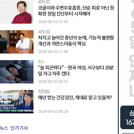
오피니언
코골이와 수면무호흡증, 단순 피로 아닌 정
확한 정밀 진단부터 시작해야
2026-08-04 15:43
오피니언
처지고 늘어진 중년의 눈매, 기능적 불편함
개선과 자연스러움이 핵심
2026-08-03 17:45
뉴스
“늘 피곤하다”…한국 여성, 서구보다 25분
덜 자고 자주 깬다
2026-08-02 00:33
추천영상
매년 받는 건강검진, 제대로 알고 있을까?
2026-08-02 00:29
뉴스
인기기사