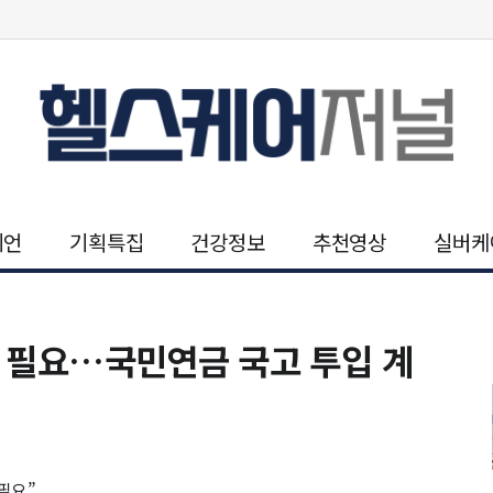
니언
기획특집
건강정보
추천영상
실버케
액 필요…국민연금 국고 투입 계
필요”