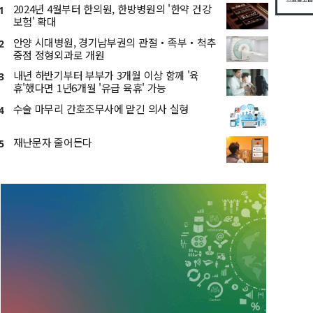
2024년 4월부터 한의원, 한방병원의 '한약 건강
1
보험' 확대
안양 시대병원, 경기남부권의 관절・족부・척추
2
중점 정형외과로 개원
내년 하반기부터 부부가 3개월 이상 함께 '육
3
휴'했다면 1년6개월 '유급 육휴' 가능
수술 마무리 간호조무사에 맡긴 의사 실형
4
재난문자 줄어든다
5