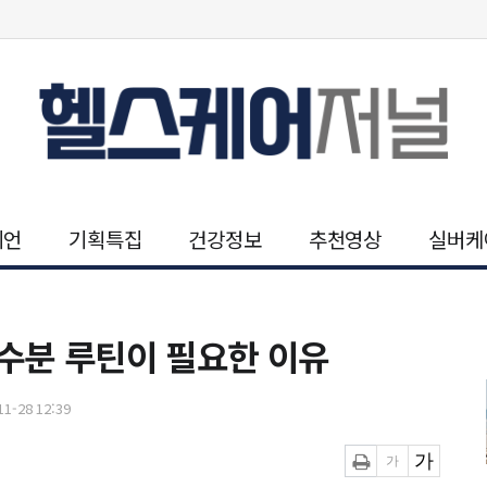
니언
기획특집
건강정보
추천영상
실버케
수분 루틴이 필요한 이유
1-28 12:39