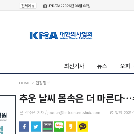
전체메뉴
UPDATA : 2026년 08월 08일
최신기사
뉴스
오피
HOME
건강정보
추운 날씨 몸속은 더 마른다…
강주은 기자 /
jooeun@hntcontentshub.com
발행 2025-1