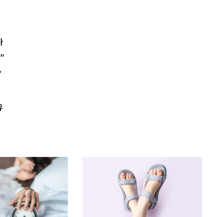
까
”
”
유