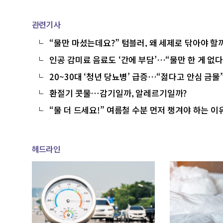
관련기사
“물만 마셨는데요?” 텀블러, 왜 세제로 닦아야 할
인공 감미료 음료도 ‘간에 부담’…“물만 한 게 없다
20~30대 ‘청년 당뇨병’ 급증…“젊다고 안심 금물
환절기 콧물…감기일까, 알레르기일까?
“물 더 드세요!” 여름철 수분 먼저 챙겨야 하는 이
헤드라인