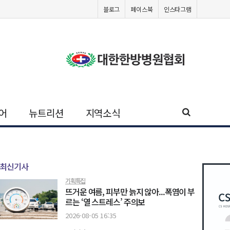
블로그
페이스북
인스타그램
어
뉴트리션
지역소식
최신기사
기획특집
뜨거운 여름, 피부만 늙지 않아...폭염이 부
르는 ‘열 스트레스’ 주의보
2026-08-05 16:35