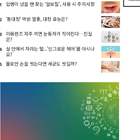
입병이 났을 땐 찾는 ‘알보칠’, 사용 시 주의사항
1
'통대창' 먹방 열풍, 대창 효능은?
2
미용렌즈 자주 끼면 눈동자가 작아진다…진실
3
은?
살 안에서 자라는 털...'인그로운 헤어'를 아시나
4
요?
물로만 손을 씻는다면 세균도 씻길까?
5