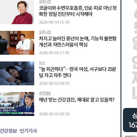
오피니언
코골이와 수면무호흡증, 단순 피로 아닌 정
확한 정밀 진단부터 시작해야
2026-08-04 15:43
오피니언
처지고 늘어진 중년의 눈매, 기능적 불편함
개선과 자연스러움이 핵심
2026-08-03 17:45
뉴스
“늘 피곤하다”…한국 여성, 서구보다 25분
덜 자고 자주 깬다
2026-08-02 00:33
추천영상
매년 받는 건강검진, 제대로 알고 있을까?
2026-08-02 00:29
건강정보
인기기사