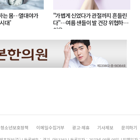
못하는 몸…열대야가
"가볍게 신었다가 관절까지 흔들린
 시대’
다"…여름 샌들이 발 건강 위협하는
이유
청소년보호정책
이메일수집거부
광고·제휴
기사제보
문의하기
허브(주) | 등록번호 : 경기, 아53363 | 등록일자 : 2022년 08월 08일 | 발행일자 :