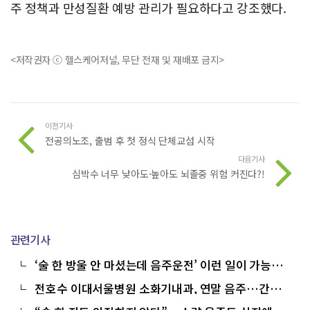
주 정책과 만성질환 예방 관리가 필요하다고 강조했다.
<저작권자 ⓒ 헬스케어저널, 무단 전재 및 재배포 금지>
이전기사
전공의노조, 출범 후 첫 정식 단체교섭 시작
다음기사
심박수 너무 낮아도·높아도 뇌졸중 위험 커진다?!
관련기사
‘술 한 방울 안 마셨는데 음주운전’ 이런 일이 가능할
까?
전호수 이대서울병원 소화기내과, 연말 음주…간이
먼저 신호 보낸다