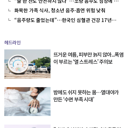
“술 한 잔도 안전하지 않다”…소량 음주도 심장에 부
담
화목한 가족 식사, 청소년 음주·흡연 위험 낮춰
“음주량도 줄었는데”…한국인 심혈관 건강 17년째
‘제자리’
헤드라인
뜨거운 여름, 피부만 늙지 않아...폭염
이 부르는 ‘열 스트레스’ 주의보
밤에도 쉬지 못하는 몸…열대야가
만든 ‘수면 부족 시대’