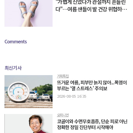
"가볍게 신었다가 관절까지 흔들린
다"…여름 샌들이 발 건강 위협하는
이유
Comments
최신기사
기획특집
뜨거운 여름, 피부만 늙지 않아...폭염이
부르는 ‘열 스트레스’ 주의보
2026-08-05 16:35
오피니언
코골이와 수면무호흡증, 단순 피로 아닌
정확한 정밀 진단부터 시작해야