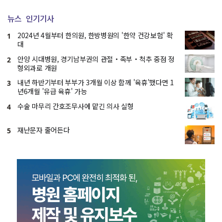
뉴스
인기기사
2024년 4월부터 한의원, 한방병원의 '한약 건강보험' 확
1
대
안양 시대병원, 경기남부권의 관절・족부・척추 중점 정
2
형외과로 개원
내년 하반기부터 부부가 3개월 이상 함께 '육휴'했다면 1
3
년6개월 '유급 육휴' 가능
수술 마무리 간호조무사에 맡긴 의사 실형
4
재난문자 줄어든다
5