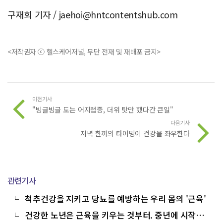
구재회 기자 /
jaehoi@hntcontentshub.com
<저작권자 ⓒ 헬스케어저널, 무단 전재 및 재배포 금지>
이전기사
"빙글빙글 도는 어지럼증, 더위 탓만 했다간 큰일"
다음기사
저녁 한끼의 타이밍이 건강을 좌우한다
관련기사
척추건강을 지키고 당뇨를 예방하는 우리 몸의 '근육'
건강한 노년은 근육을 키우는 것부터. 중년에 시작되