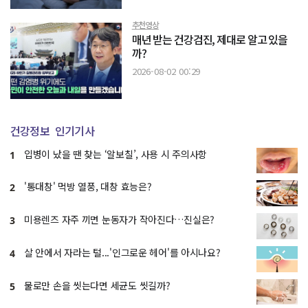
추천영상
매년 받는 건강검진, 제대로 알고 있을
까?
2026-08-02 00:29
건강정보
인기기사
입병이 났을 땐 찾는 ‘알보칠’, 사용 시 주의사항
1
'통대창' 먹방 열풍, 대창 효능은?
2
미용렌즈 자주 끼면 눈동자가 작아진다…진실은?
3
살 안에서 자라는 털...'인그로운 헤어'를 아시나요?
4
물로만 손을 씻는다면 세균도 씻길까?
5