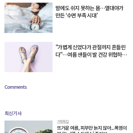
밤에도 쉬지 못하는 몸…열대야가
만든 ‘수면 부족 시대’
"가볍게 신었다가 관절까지 흔들린
다"…여름 샌들이 발 건강 위협하는
이유
Comments
최신기사
기획특집
뜨거운 여름, 피부만 늙지 않아...폭염이