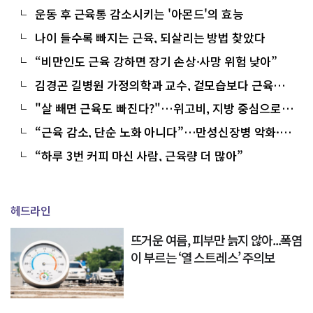
는 ‘근감소증’이란?
운동 후 근육통 감소시키는 '아몬드'의 효능
나이 들수록 빠지는 근육, 되살리는 방법 찾았다
“비만인도 근육 강하면 장기 손상·사망 위험 낮아”
김경곤 길병원 가정의학과 교수, 겉모습보다 근육과
뼈가 더 중요합니다
"살 빼면 근육도 빠진다?"…위고비, 지방 중심으로 감
량 확인
“근육 감소, 단순 노화 아니다”…만성신장병 악화·사
망 위험 높이는 핵심 신호
“하루 3번 커피 마신 사람, 근육량 더 많아”
헤드라인
뜨거운 여름, 피부만 늙지 않아...폭염
이 부르는 ‘열 스트레스’ 주의보