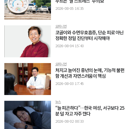
부르는 ‘열 스트레스’ 주의보
2026-08-05 16:35
오피니언
코골이와 수면무호흡증, 단순 피로 아닌
정확한 정밀 진단부터 시작해야
2026-08-04 15:43
오피니언
처지고 늘어진 중년의 눈매, 기능적 불편
함 개선과 자연스러움이 핵심
2026-08-03 17:45
뉴스
“늘 피곤하다”…한국 여성, 서구보다 25
분 덜 자고 자주 깬다
2026-08-02 00:33