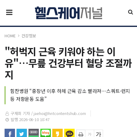
HOME
건강정보
"허벅지 근육 키워야 하는 이
유"…무릎 건강부터 혈당 조절까
지
힘찬병원 “중장년 이후 하체 근육 감소 빨라져…스쿼트·런지
등 저항운동 도움”
구재회 기자 /
jaehoi@hntcontentshub.com
발행 2026-06-10 10:47