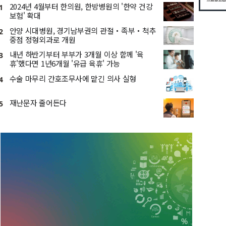
2024년 4월부터 한의원, 한방병원의 '한약 건강
1
보험' 확대
안양 시대병원, 경기남부권의 관절・족부・척추
2
중점 정형외과로 개원
내년 하반기부터 부부가 3개월 이상 함께 '육
3
휴'했다면 1년6개월 '유급 육휴' 가능
수술 마무리 간호조무사에 맡긴 의사 실형
4
재난문자 줄어든다
5