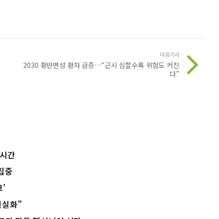
다음기사
2030 황반변성 환자 급증…“근시 심할수록 위험도 커진
다”
 시간
 집중
’
현실화”