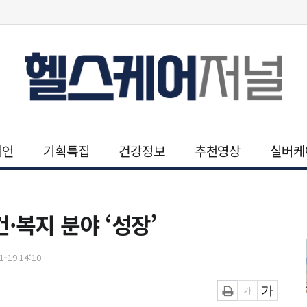
니언
기획특집
건강정보
추천영상
실버케
·복지 분야 ‘성장’
-19 14:10