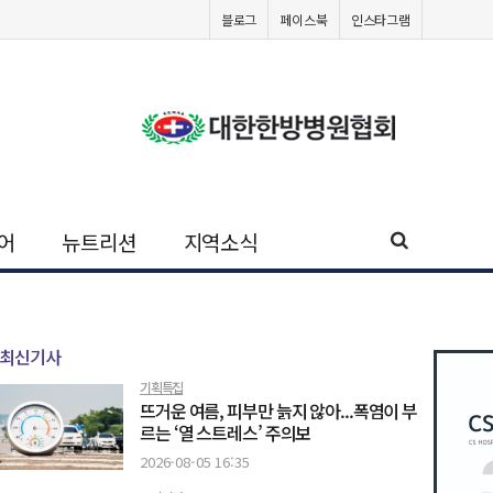
블로그
페이스북
인스타그램
어
뉴트리션
지역소식
최신기사
기획특집
뜨거운 여름, 피부만 늙지 않아...폭염이 부
르는 ‘열 스트레스’ 주의보
2026-08-05 16:35