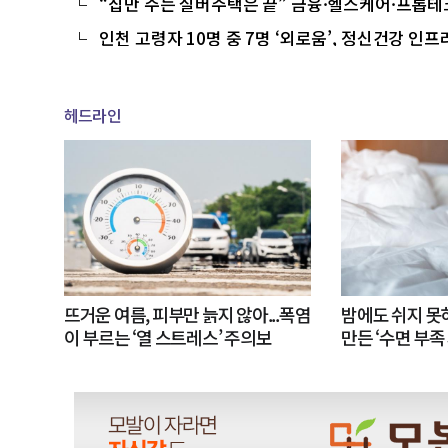
“집만 주는 실버주택은 끝” 금융·헬스케어·프롭
인천 고령자 10명 중 7명 ‘외로움’, 정신건강 인프
헤드라인
뜨거운 여름, 피부만 늙지 않아...폭염
밤에도 쉬지 
이 부르는 ‘열 스트레스’ 주의보
만든 ‘수면 부족