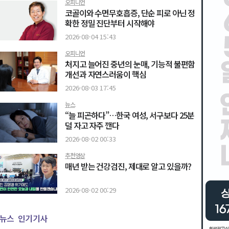
오피니언
코골이와 수면무호흡증, 단순 피로 아닌 정
확한 정밀 진단부터 시작해야
2026-08-04 15:43
오피니언
처지고 늘어진 중년의 눈매, 기능적 불편함
개선과 자연스러움이 핵심
2026-08-03 17:45
뉴스
“늘 피곤하다”…한국 여성, 서구보다 25분
덜 자고 자주 깬다
2026-08-02 00:33
추천영상
매년 받는 건강검진, 제대로 알고 있을까?
2026-08-02 00:29
뉴스
인기기사