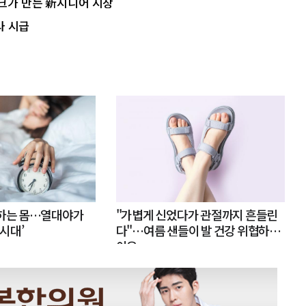
테크가 만든 新시니어 시장
라 시급
못하는 몸…열대야가
"가볍게 신었다가 관절까지 흔들린
 시대’
다"…여름 샌들이 발 건강 위협하는
이유