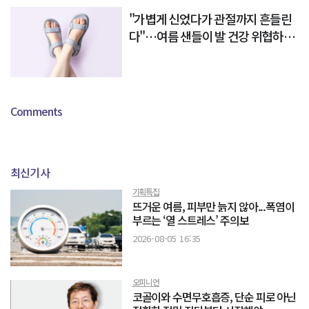
"가볍게 신었다가 관절까지 흔들린
다"…여름 샌들이 발 건강 위협하는
이유
Comments
최신기사
기획특집
뜨거운 여름, 피부만 늙지 않아...폭염이
부르는 ‘열 스트레스’ 주의보
2026-08-05 16:35
오피니언
코골이와 수면무호흡증, 단순 피로 아닌