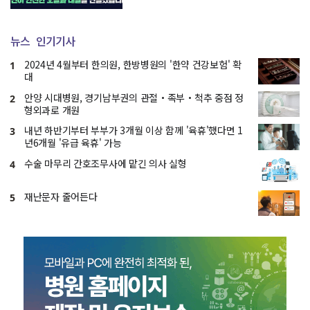
뉴스
인기기사
2024년 4월부터 한의원, 한방병원의 '한약 건강보험' 확
1
대
안양 시대병원, 경기남부권의 관절・족부・척추 중점 정
2
형외과로 개원
내년 하반기부터 부부가 3개월 이상 함께 '육휴'했다면 1
3
년6개월 '유급 육휴' 가능
수술 마무리 간호조무사에 맡긴 의사 실형
4
재난문자 줄어든다
5