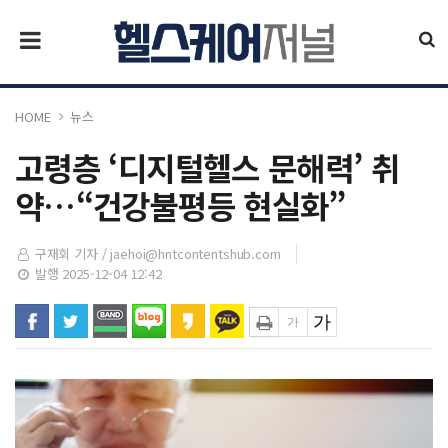
HOME
뉴스
고령층 ‘디지털헬스 문해력’ 취
약…“건강불평등 현실화”
구재회 기자 /
jaehoi@hntcontentshub.com
발행 2025-12-04 12:42