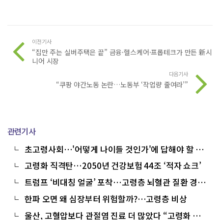
이전기사
“집만 주는 실버주택은 끝” 금융·헬스케어·프롭테크가 만든 新시
니어 시장
다음기사
“쿠팡 야간노동 논란…노동부 ‘작업량 줄여라’”
관련기사
초고령사회…'어떻게 나이들 것인가'에 답해야 할 시
간
고령화 직격탄…2050년 건강보험 44조 ‘적자 쇼크’
트럼프 ‘비대칭 얼굴’ 포착…고령층 뇌혈관 질환 경고
신호일까
한파 오면 왜 심장부터 위험할까?…고령층 비상
울산, 고혈압보다 관절염 진료 더 많았다 “고령화 여