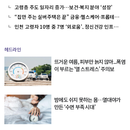
파 본격화”
고령층 주도 일자리 증가…보건·복지 분야 ‘성장’
“집만 주는 실버주택은 끝” 금융·헬스케어·프롭테크
가 만든 新시니어 시장
인천 고령자 10명 중 7명 ‘외로움’, 정신건강 인프라
시급
헤드라인
뜨거운 여름, 피부만 늙지 않아...폭염
이 부르는 ‘열 스트레스’ 주의보
밤에도 쉬지 못하는 몸…열대야가
만든 ‘수면 부족 시대’