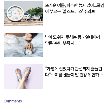
뜨거운 여름, 피부만 늙지 않아...폭염
이 부르는 ‘열 스트레스’ 주의보
밤에도 쉬지 못하는 몸…열대야가
만든 ‘수면 부족 시대’
"가볍게 신었다가 관절까지 흔들린
다"…여름 샌들이 발 건강 위협하는
이유
Comments