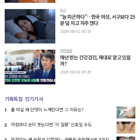
뉴스
“늘 피곤하다”…한국 여성, 서구보다 25
분 덜 자고 자주 깬다
2026-08-02 00:33
추천영상
매년 받는 건강검진, 제대로 알고 있을
까?
2026-08-02 00:29
기획특집
인기기사
물 마실 때 단맛이 느껴진다면 그 이유는?
1
아침마다 손이 붓는다면 '이 질환' 신호일 수도
2
막걸리는 왜 숙취가 심할까?…잘못된 숙취해소법 4가지
3