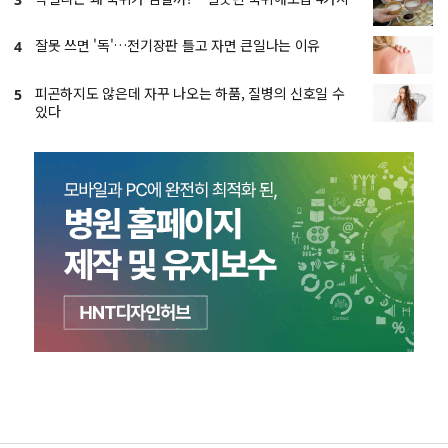
잘못 쓰면 '독'…전기장판 틀고 자면 큰일나는 이유
4
피곤하지도 않은데 자꾸 나오는 하품, 질병의 신호일 수
5
있다