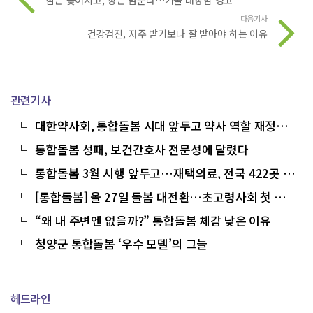
잠은 늦어지고, 장은 멈춘다…겨울 대장암 경고
다음기사
건강검진, 자주 받기보다 잘 받아야 하는 이유
관련기사
대한약사회, 통합돌봄 시대 앞두고 약사 역할 재정립
논의
통합돌봄 성패, 보건간호사 전문성에 달렸다
통합돌봄 3월 시행 앞두고…재택의료, 전국 422곳 체
계 완성
[통합돌봄] 올 27일 돌봄 대전환…초고령사회 첫 관
문
“왜 내 주변엔 없을까?” 통합돌봄 체감 낮은 이유
청양군 통합돌봄 ‘우수 모델’의 그늘
헤드라인